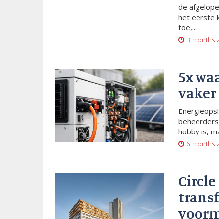
de afgelope
het eerste 
toe,...
3 months 
5x wa
vaker
Energieopsl
beheerders 
hobby is, m
6 months 
Circle
trans
voorm