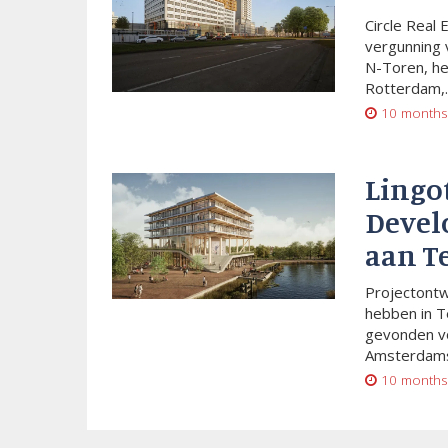
Circle Real 
vergunning 
N-Toren, he
Rotterdam,..
10 months
Lingo
Devel
aan T
Projectont
hebben in T
gevonden vo
Amsterdams
10 months