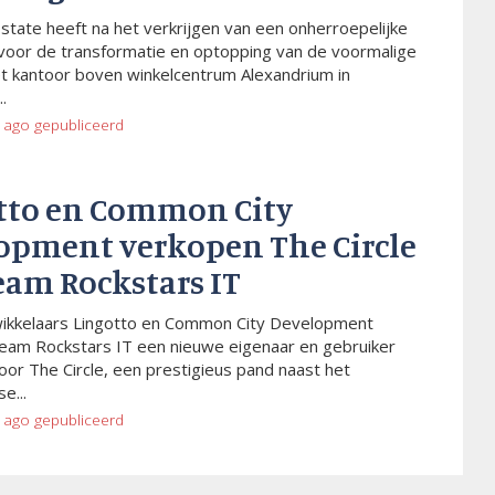
Estate heeft na het verkrijgen van een onherroepelijke
voor de transformatie en optopping van de voormalige
t kantoor boven winkelcentrum Alexandrium in
.
 ago
gepubliceerd
tto en Common City
opment verkopen The Circle
eam Rockstars IT
wikkelaars Lingotto en Common City Development
eam Rockstars IT een nieuwe eigenaar en gebruiker
or The Circle, een prestigieus pand naast het
e...
 ago
gepubliceerd