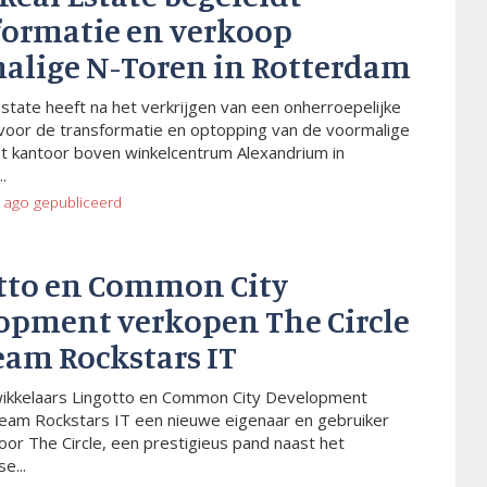
formatie en verkoop
alige N-Toren in Rotterdam
Estate heeft na het verkrijgen van een onherroepelijke
voor de transformatie en optopping van de voormalige
t kantoor boven winkelcentrum Alexandrium in
.
 ago
gepubliceerd
tto en Common City
opment verkopen The Circle
eam Rockstars IT
wikkelaars Lingotto en Common City Development
eam Rockstars IT een nieuwe eigenaar en gebruiker
or The Circle, een prestigieus pand naast het
e...