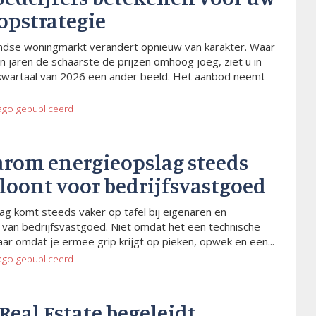
opstrategie
dse woningmarkt verandert opnieuw van karakter. Waar
n jaren de schaarste de prijzen omhoog joeg, ziet u in
kwartaal van 2026 een ander beeld. Het aanbod neemt
ago
gepubliceerd
arom energieopslag steeds
 loont voor bedrijfsvastgoed
ag komt steeds vaker op tafel bij eigenaren en
van bedrijfsvastgoed. Niet omdat het een technische
aar omdat je ermee grip krijgt op pieken, opwek en een...
ago
gepubliceerd
 Real Estate begeleidt