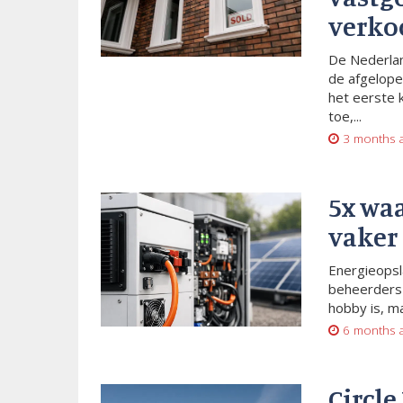
verko
De Nederlan
de afgelope
het eerste 
toe,...
3 months 
5x wa
vaker
Energieopsl
beheerders 
hobby is, m
6 months 
Circle