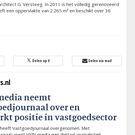
chitect G. Versteeg. In 2011 is het volledig gerenoveerd
eft een oppervlakte van 2.265 m² en beschikt over 36
Delen op X
Delen via mail
s.nl
media neemt
oedjournaal over en
rkt positie in vastgoedsector
heeft Vastgoedjournaal overgenomen. Met
rnaal voegt VMN media een digitaal journalistiek