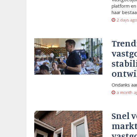
platform en
haar bestaan
2 days ag
Trend
vastg
stabil
ontwi
Ondanks aan
a month a
Snel 
markt
vastg