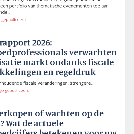
 een portfolio van thematische evenementen toe aan
de...
o
gepubliceerd
rapport 2026:
oedprofessionals verwachten
isatie markt ondanks fiscale
kkelingen en regeldruk
houdende fiscale veranderingen, strengere...
go
gepubliceerd
verkopen of wachten op de
? Wat de actuele
oedcijfers betekenen voor uw