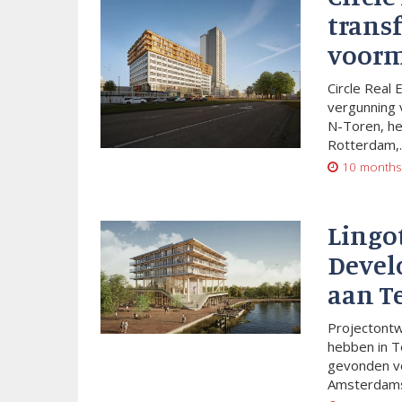
trans
voorm
Circle Real 
vergunning 
N-Toren, he
Rotterdam,..
10 months
Lingo
Devel
aan T
Projectont
hebben in T
gevonden vo
Amsterdams