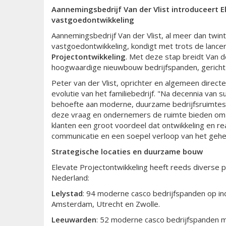
Aannemingsbedrijf Van der Vlist introduceert E
vastgoedontwikkeling
Aannemingsbedrijf Van der Vlist, al meer dan twi
vastgoedontwikkeling, kondigt met trots de lanc
Projectontwikkeling
. Met deze stap breidt Van de
hoogwaardige nieuwbouw bedrijfspanden, gericht
Peter van der Vlist, oprichter en algemeen directeu
evolutie van het familiebedrijf. "Na decennia va
behoefte aan moderne, duurzame bedrijfsruimtes,"
deze vraag en ondernemers de ruimte bieden om 
klanten een groot voordeel dat ontwikkeling en real
communicatie en een soepel verloop van het gehel
Strategische locaties en duurzame bouw
Elevate Projectontwikkeling heeft reeds diverse pr
Nederland:
Lelystad
: 94 moderne casco bedrijfspanden op ind
Amsterdam, Utrecht en Zwolle.
Leeuwarden
: 52 moderne casco bedrijfspanden m