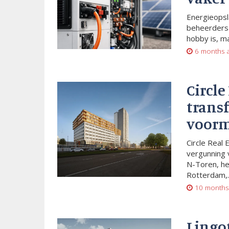
Energieopsl
beheerders 
hobby is, m
6 months 
Circle
trans
voorm
Circle Real 
vergunning 
N-Toren, he
Rotterdam,..
10 months
Lingo