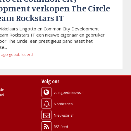
opment verkopen The Circle
eam Rockstars IT
wikkelaars Lingotto en Common City Development
eam Rockstars IT een nieuwe eigenaar en gebruiker
or The Circle, een prestigieus pand naast het
e...
 ago
gepubliceerd
Volg ons
de
vastgoednieuws.nl
met
Notificaties
Nieuwsbrief
RSS-feed