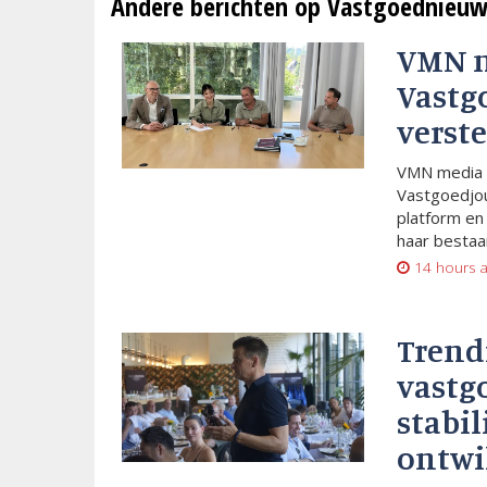
Andere berichten op Vastgoednieuw
VMN 
Vastg
verste
VMN media 
Vastgoedjou
platform en
haar bestaan
14 hours 
Trend
vastg
stabil
ontwi