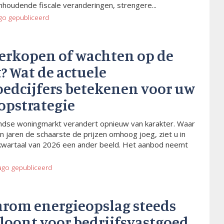
houdende fiscale veranderingen, strengere...
go
gepubliceerd
verkopen of wachten op de
? Wat de actuele
oedcijfers betekenen voor uw
opstrategie
dse woningmarkt verandert opnieuw van karakter. Waar
n jaren de schaarste de prijzen omhoog joeg, ziet u in
kwartaal van 2026 een ander beeld. Het aanbod neemt
ago
gepubliceerd
arom energieopslag steeds
 loont voor bedrijfsvastgoed