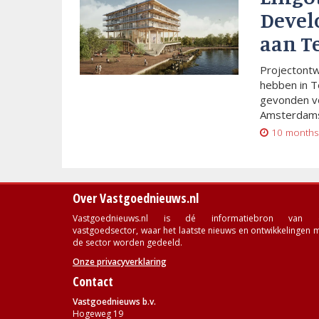
Devel
aan T
Projectont
hebben in T
gevonden vo
Amsterdams
10 months
Over Vastgoednieuws.nl
Vastgoednieuws.nl is dé informatiebron van 
vastgoedsector, waar het laatste nieuws en ontwikkelingen 
de sector worden gedeeld.
Onze privacyverklaring
Contact
Vastgoednieuws b.v.
Hogeweg 19