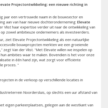
levate Projectontwikkeling: een nieuwe richting in
ntig jaar een vertrouwde naam in de bouwsector en
ering aan van haar nieuwe dochteronderneming:
Elevate
r Vlist haar expertise verder uit naar de ontwikkeling van
 op zowel ambitieuze ondernemers als investeerders.
r, ziet Elevate Projectontwikkeling als een natuurlijke
n succesvolle bouwprojecten merkten we een groeiende
 zegt Van der Vlist. "Met Elevate willen we inspelen op
hun ambities waar te maken. Bovendien is het voor onze
isatie in één hand zijn, wat zorgt voor efficiënte
e proces. "
ojecten in de verkoop op verschillende locaties in
ustrieterrein Noordersluis, op slechts een uur afstand van
et eigen parkeerplaatsen, gelegen aan de westkant van