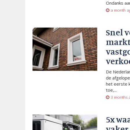
Ondanks aan
a month a
Snel 
markt
vastg
verko
De Nederlan
de afgelope
het eerste 
toe,...
3 months 
5x wa
vaker