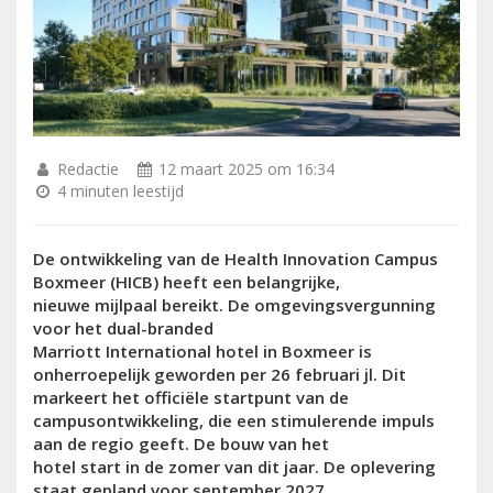
Redactie
12 maart 2025 om 16:34
4 minuten leestijd
De ontwikkeling van de Health Innovation Campus
Boxmeer (HICB) heeft een belangrijke
,
nieuwe
mijlpaal bereikt. De omgevingsvergunning
voor het dual-branded
Marriott
International
hotel
in Boxmeer
is
onherroepelijk
geworden per 26 februari jl.
Dit
markeert het officiële startpunt van de
campusontwikkeling,
die
een
stimulerende
impuls
aan de regio
geeft
.
De bouw van het
hotel
start
in
de zomer
van dit jaar. De
oplevering
staat gepland voor september 2027.