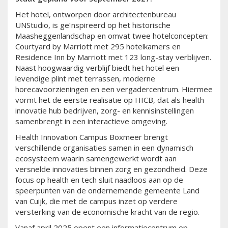
Het hotel, ontworpen door architectenbureau
UNStudio, is geïnspireerd op het historische
Maasheggenlandschap en omvat twee hotelconcepten:
Courtyard by Marriott met 295 hotelkamers en
Residence Inn by Marriott met 123 long-stay verblijven.
Naast hoogwaardig verblijf biedt het hotel een
levendige plint met terrassen, moderne
horecavoorzieningen en een vergadercentrum. Hiermee
vormt het de eerste realisatie op HICB, dat als health
innovatie hub bedrijven, zorg- en kennisinstellingen
samenbrengt in een interactieve omgeving.
Health Innovation Campus Boxmeer brengt
verschillende organisaties samen in een dynamisch
ecosysteem waarin samengewerkt wordt aan
versnelde innovaties binnen zorg en gezondheid. Deze
focus op health en tech sluit naadloos aan op de
speerpunten van de ondernemende gemeente Land
van Cuijk, die met de campus inzet op verdere
versterking van de economische kracht van de regio.
Vanaf april 2025 opent een informatiecentrum op