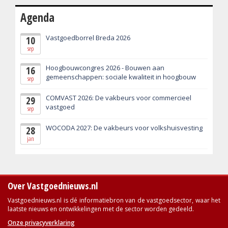
Agenda
Vastgoedborrel Breda 2026
10
sep
Hoogbouwcongres 2026 - Bouwen aan
16
gemeenschappen: sociale kwaliteit in hoogbouw
sep
COMVAST 2026: De vakbeurs voor commercieel
29
vastgoed
sep
WOCODA 2027: De vakbeurs voor volkshuisvesting
28
jan
Over Vastgoednieuws.nl
Vastgoednieuws.nl is dé informatiebron van de vastgoedsector, waar het
laatste nieuws en ontwikkelingen met de sector worden gedeeld.
Onze privacyverklaring