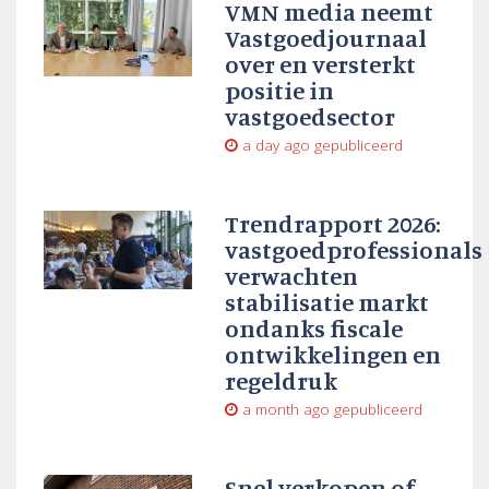
VMN media neemt
Vastgoedjournaal
over en versterkt
positie in
vastgoedsector
a day ago
gepubliceerd
Trendrapport 2026:
vastgoedprofessionals
verwachten
stabilisatie markt
ondanks fiscale
ontwikkelingen en
regeldruk
a month ago
gepubliceerd
Snel verkopen of