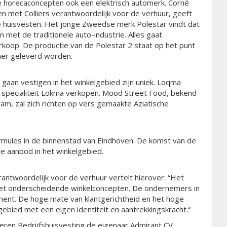
e horecaconcepten ook een elektrisch automerk. Corné
n met Colliers verantwoordelijk voor de verhuur, geeft
 te huisvesten. Het jonge Zweedse merk Polestar vindt dat
 met de traditionele auto-industrie. Alles gaat
koop. De productie van de Polestar 2 staat op het punt
mer geleverd worden.
 gaan vestigen in het winkelgebied zijn uniek. Loqma
 specialiteit Lokma verkopen. Mood Street Food, bekend
m, zal zich richten op vers gemaakte Aziatische
rmules in de binnenstad van Eindhoven. De komst van de
de aanbod in het winkelgebied.
rantwoordelijk voor de verhuur vertelt hierover: “Het
met onderscheidende winkelconcepten. De ondernemers in
ument. De hoge mate van klantgerichtheid en het hoge
ebied met een eigen identiteit en aantrekkingskracht.“
eren Bedrijfshuisvesting de eigenaar Admirant CV.