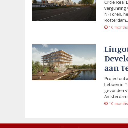
Circle Real 
vergunning 
N-Toren, he
Rotterdam,..
10 months
Lingo
Devel
aan T
Projectont
hebben in T
gevonden vo
Amsterdams
10 months