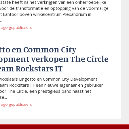
Estate heeft na het verkrijgen van een onherroepelijke
voor de transformatie en optopping van de voormalige
t kantoor boven winkelcentrum Alexandrium in
.
 ago
gepubliceerd
tto en Common City
opment verkopen The Circle
eam Rockstars IT
wikkelaars Lingotto en Common City Development
eam Rockstars IT een nieuwe eigenaar en gebruiker
or The Circle, een prestigieus pand naast het
e...
 ago
gepubliceerd