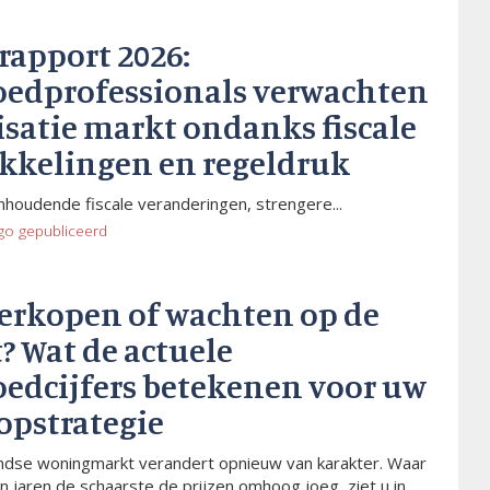
rapport 2026:
oedprofessionals verwachten
isatie markt ondanks fiscale
kkelingen en regeldruk
houdende fiscale veranderingen, strengere...
go
gepubliceerd
verkopen of wachten op de
? Wat de actuele
oedcijfers betekenen voor uw
opstrategie
dse woningmarkt verandert opnieuw van karakter. Waar
n jaren de schaarste de prijzen omhoog joeg, ziet u in