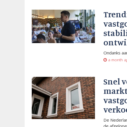
Trend
vastg
stabil
ontwi
Ondanks aan
a month a
Snel 
markt
vastg
verko
De Nederlan
de afgelope