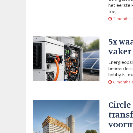
het eerste 
toe,...
3 months 
5x wa
vaker
Energieopsl
beheerders 
hobby is, m
6 months 
Circle
trans
voorm