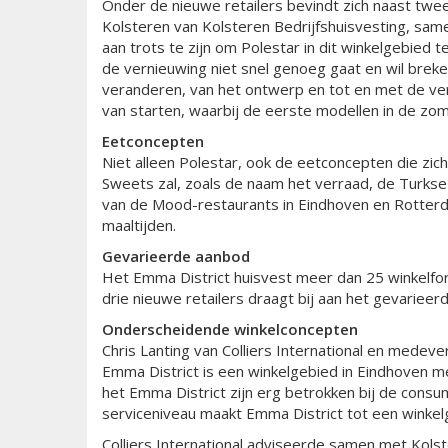
Onder de nieuwe retailers bevindt zich naast twe
Kolsteren van Kolsteren Bedrijfshuisvesting, same
aan trots te zijn om Polestar in dit winkelgebied
de vernieuwing niet snel genoeg gaat en wil breken
veranderen, van het ontwerp en tot en met de ver
van starten, waarbij de eerste modellen in de zo
Eetconcepten
Niet alleen Polestar, ook de eetconcepten die zich
Sweets zal, zoals de naam het verraad, de Turkse
van de Mood-restaurants in Eindhoven en Rotterda
maaltijden.
Gevarieerde aanbod
Het Emma District huisvest meer dan 25 winkelfo
drie nieuwe retailers draagt bij aan het gevarieer
Onderscheidende winkelconcepten
Chris Lanting van Colliers International en medeve
Emma District is een winkelgebied in Eindhoven 
het Emma District zijn erg betrokken bij de cons
serviceniveau maakt Emma District tot een winkelg
Colliers International adviseerde samen met Kolst