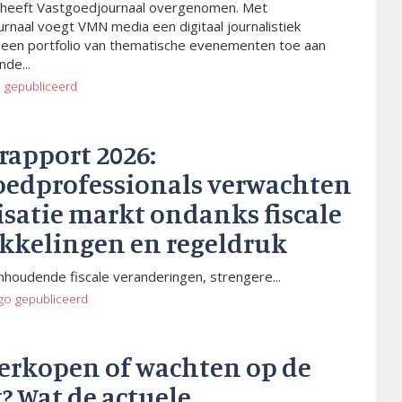
heeft Vastgoedjournaal overgenomen. Met
rnaal voegt VMN media een digitaal journalistiek
 een portfolio van thematische evenementen toe aan
de...
o
gepubliceerd
rapport 2026:
oedprofessionals verwachten
isatie markt ondanks fiscale
kkelingen en regeldruk
houdende fiscale veranderingen, strengere...
go
gepubliceerd
verkopen of wachten op de
? Wat de actuele