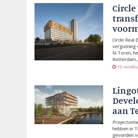
Circle
trans
voorm
Circle Real 
vergunning 
N-Toren, he
Rotterdam,..
10 months
Lingo
Devel
aan T
Projectont
hebben in T
gevonden vo