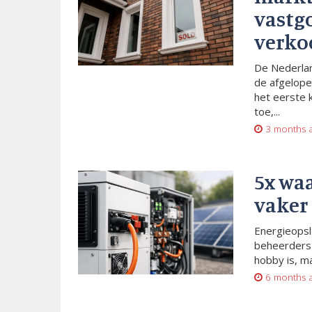
vastg
verko
De Nederlan
de afgelope
het eerste 
toe,...
3 months 
5x wa
vaker
Energieopsl
beheerders 
hobby is, m
6 months 