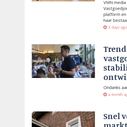
VMN media 
Vastgoedjou
platform en
haar bestaan
3 days ag
Trend
vastg
stabil
ontwi
Ondanks aan
a month a
Snel 
markt