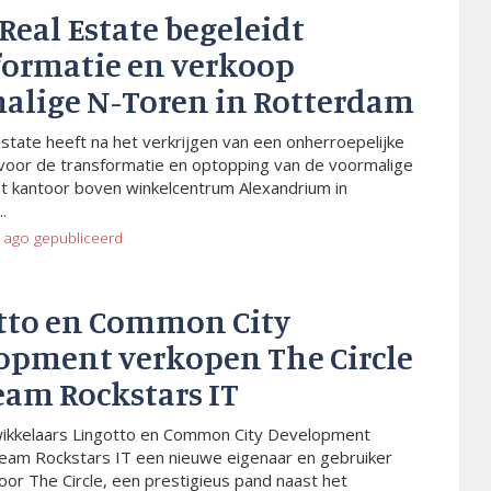
 Real Estate begeleidt
formatie en verkoop
alige N-Toren in Rotterdam
Estate heeft na het verkrijgen van een onherroepelijke
voor de transformatie en optopping van de voormalige
t kantoor boven winkelcentrum Alexandrium in
.
 ago
gepubliceerd
tto en Common City
opment verkopen The Circle
eam Rockstars IT
wikkelaars Lingotto en Common City Development
eam Rockstars IT een nieuwe eigenaar en gebruiker
or The Circle, een prestigieus pand naast het