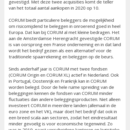
gevestigd. Met deze twee acquisities komt de teller
van het totaal aantal aankopen in 2020 op 10.
CORUM biedt particuliere beleggers de mogelijkheid
om risicomijdend te beleggen in onroerend goed in heel
Europa. Dat kan bij CORUM al met kleine bedragen. Het
aan de Amsterdamse Herengracht gevestigde CORUM
is van oorsprong een Franse onderneming en in dat land
wordt het bedrijf gezien als een alternatief voor de
traditionele spaarrekening en beleggen op de beurs.
Sinds anderhalf jaar is CORUM met twee fondsen
(CORUM Origin en CORUM XL) actief in Nederland. Ook
in Portugal, Oostenrijk en Frankrijk kan in CORUM
worden belegd. Door de hele ruime spreiding van de
beleggingen kennen de fondsen van CORUM minder
fluctuaties dan andere beleggingsproducten. Niet alleen
investeert CORUM in meerdere landen (allemaal in de
euro zone en het VK), maar doet het bedrijf dat ook in
een breed scala aan sectoren, zodat het eindresultaat
minder gevoelig is voor economische tegenwind. Zo
was in 2019, naast verscheidene kantoren en logistieke