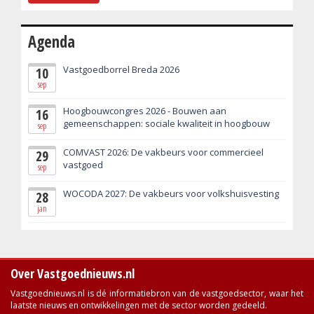
Agenda
Vastgoedborrel Breda 2026
10
sep
Hoogbouwcongres 2026 - Bouwen aan
16
gemeenschappen: sociale kwaliteit in hoogbouw
sep
COMVAST 2026: De vakbeurs voor commercieel
29
vastgoed
sep
WOCODA 2027: De vakbeurs voor volkshuisvesting
28
jan
Over Vastgoednieuws.nl
Vastgoednieuws.nl is dé informatiebron van de vastgoedsector, waar het
laatste nieuws en ontwikkelingen met de sector worden gedeeld.