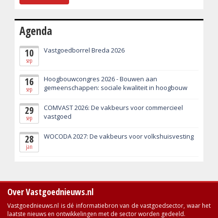
Agenda
Vastgoedborrel Breda 2026
10
sep
Hoogbouwcongres 2026 - Bouwen aan
16
gemeenschappen: sociale kwaliteit in hoogbouw
sep
COMVAST 2026: De vakbeurs voor commercieel
29
vastgoed
sep
WOCODA 2027: De vakbeurs voor volkshuisvesting
28
jan
Over Vastgoednieuws.nl
Vastgoednieuws.nl is dé informatiebron van de vastgoedsector, waar het
laatste nieuws en ontwikkelingen met de sector worden gedeeld.