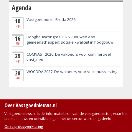
Agenda
Vastgoedborrel Breda 2026
10
sep
Hoogbouwcongres 2026 - Bouwen aan
16
gemeenschappen: sociale kwaliteit in hoogbouw
sep
COMVAST 2026: De vakbeurs voor commercieel
29
vastgoed
sep
WOCODA 2027: De vakbeurs voor volkshuisvesting
28
jan
Over Vastgoednieuws.nl
Vastgoednieuws.nl is dé informatiebron van de vastgoedsector, waar het
laatste nieuws en ontwikkelingen met de sector worden gedeeld.
Onze privacyverklaring