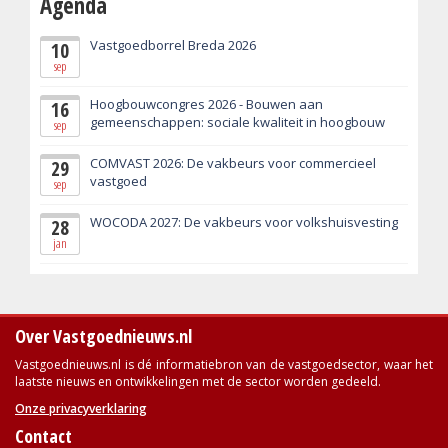
Agenda
Vastgoedborrel Breda 2026
10
sep
Hoogbouwcongres 2026 - Bouwen aan
16
gemeenschappen: sociale kwaliteit in hoogbouw
sep
COMVAST 2026: De vakbeurs voor commercieel
29
vastgoed
sep
WOCODA 2027: De vakbeurs voor volkshuisvesting
28
jan
Over Vastgoednieuws.nl
Vastgoednieuws.nl is dé informatiebron van de vastgoedsector, waar het
laatste nieuws en ontwikkelingen met de sector worden gedeeld.
Onze privacyverklaring
Contact