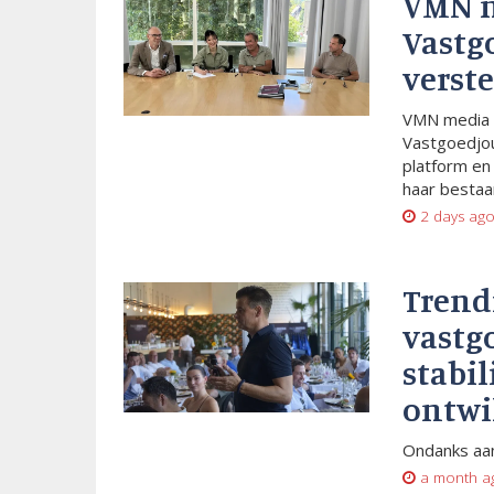
VMN 
Vastg
verste
VMN media 
Vastgoedjou
platform en
haar bestaan
2 days ag
Trend
vastg
stabil
ontwi
Ondanks aan
a month a