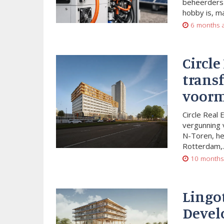
beheerders 
hobby is, m
6 months 
Circle
trans
voorm
Circle Real 
vergunning 
N-Toren, he
Rotterdam,..
10 months
Lingo
Devel