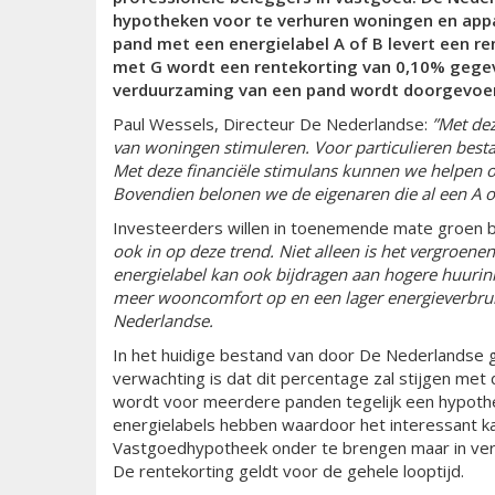
hypotheken voor te verhuren woningen en ap
pand met een energielabel A of B levert een re
met G wordt een rentekorting van 0,10% gegev
verduurzaming van een pand wordt doorgevoerd
Paul Wessels, Directeur De Nederlandse:
”Met de
van woningen stimuleren. Voor particulieren besta
Met deze financiële stimulans kunnen we helpen 
Bovendien belonen we de eigenaren die al een A o
Investeerders willen in toenemende mate groen 
ook in op deze trend. Niet alleen is het vergroen
energielabel kan ook bijdragen aan hogere huurin
meer wooncomfort op en een lager energieverbrui
Nederlandse.
In het huidige bestand van door De Nederlandse g
verwachting is dat dit percentage zal stijgen me
wordt voor meerdere panden tegelijk een hypothee
energielabels hebben waardoor het interessant ka
Vastgoedhypotheek onder te brengen maar in vers
De rentekorting geldt voor de gehele looptijd.