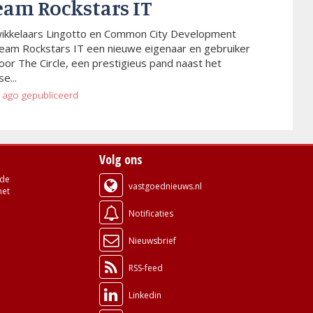
eam Rockstars IT
wikkelaars Lingotto en Common City Development
eam Rockstars IT een nieuwe eigenaar en gebruiker
or The Circle, een prestigieus pand naast het
e...
 ago
gepubliceerd
Volg ons
de
vastgoednieuws.nl
met
Notificaties
Nieuwsbrief
RSS-feed
Linkedin