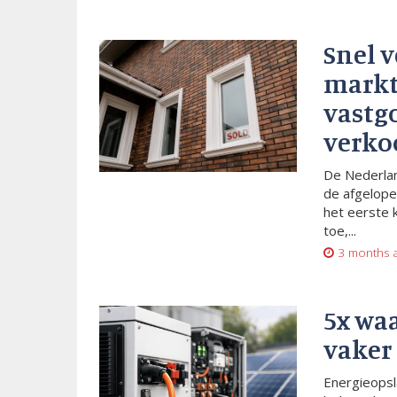
Snel 
markt
vastg
verko
De Nederlan
de afgelope
het eerste 
toe,...
3 months 
5x wa
vaker
Energieopsl