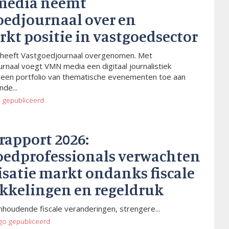
media neemt
oedjournaal over en
rkt positie in vastgoedsector
heeft Vastgoedjournaal overgenomen. Met
rnaal voegt VMN media een digitaal journalistiek
 een portfolio van thematische evenementen toe aan
de...
o
gepubliceerd
rapport 2026:
oedprofessionals verwachten
isatie markt ondanks fiscale
kkelingen en regeldruk
houdende fiscale veranderingen, strengere...
go
gepubliceerd