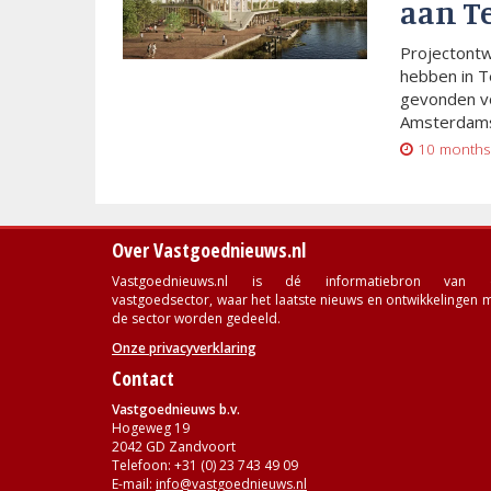
aan T
Projectont
hebben in T
gevonden vo
Amsterdams
10 months
Over Vastgoednieuws.nl
Vastgoednieuws.nl is dé informatiebron van 
vastgoedsector, waar het laatste nieuws en ontwikkelingen 
de sector worden gedeeld.
Onze privacyverklaring
Contact
Vastgoednieuws b.v.
Hogeweg 19
2042 GD Zandvoort
Telefoon: +31 (0) 23 743 49 09
E-mail:
info@vastgoednieuws.nl