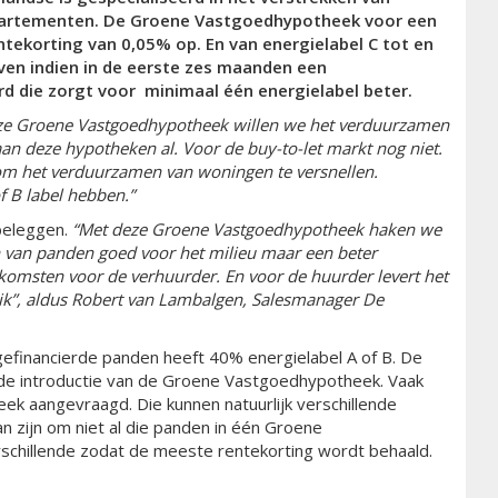
partementen. De Groene Vastgoedhypotheek voor een
ntekorting van 0,05% op. En van energielabel C tot en
en indien in de eerste zes maanden een
 die zorgt voor minimaal één energielabel beter.
ze Groene Vastgoedhypotheek willen we het verduurzamen
an deze hypotheken al. Voor de buy-to-let markt nog niet.
om het verduurzamen van woningen te versnellen.
f B label hebben.”
beleggen.
“Met deze Groene Vastgoedhypotheek haken we
en van panden goed voor het milieu maar een beter
komsten voor de verhuurder. En voor de huurder levert het
k”, aldus Robert van Lambalgen, Salesmanager De
efinancierde panden heeft 40% energielabel A of B. De
t de introductie van de Groene Vastgoedhypotheek. Vaak
k aangevraagd. Die kunnen natuurlijk verschillende
n zijn om niet al die panden in één Groene
chillende zodat de meeste rentekorting wordt behaald.