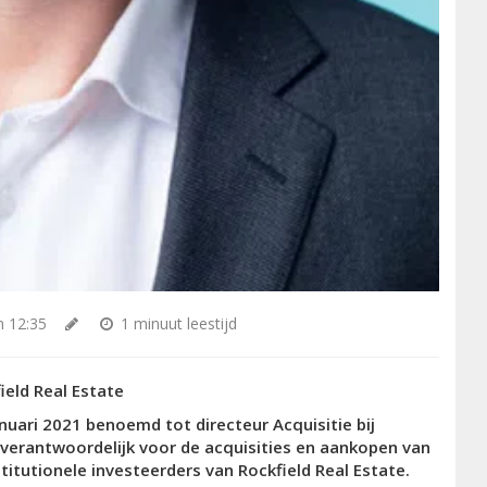
m 12:35
1 minuut leestijd
ield Real
Estate
nuari
20
2
1
benoemd tot direct
eu
r Acquisitie bij
e verantwoord
elijk voor
de
acquisities en
aankopen van
titutionele
investeerders
van
Rockfield Real
Estate
.