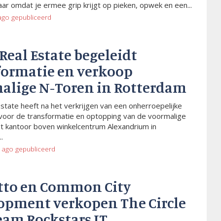
aar omdat je ermee grip krijgt op pieken, opwek en een...
ago
gepubliceerd
 Real Estate begeleidt
formatie en verkoop
alige N-Toren in Rotterdam
Estate heeft na het verkrijgen van een onherroepelijke
voor de transformatie en optopping van de voormalige
t kantoor boven winkelcentrum Alexandrium in
.
 ago
gepubliceerd
tto en Common City
opment verkopen The Circle
eam Rockstars IT