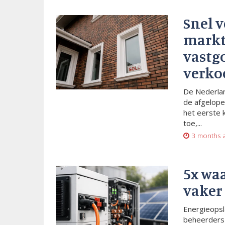
Snel 
markt
vastg
verko
De Nederlan
de afgelope
het eerste 
toe,...
3 months 
5x wa
vaker
Energieopsl
beheerders 