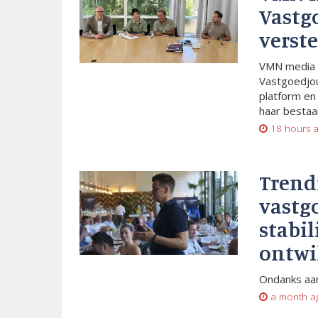
Vastg
verste
VMN media 
Vastgoedjou
platform en
haar bestaan
18 hours 
Trend
vastg
stabil
ontwi
Ondanks aan
a month a