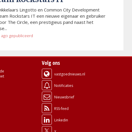
wikkelaars Lingotto en Common City Development
eam Rockstars IT een nieuwe eigenaar en gebruiker
or The Circle, een prestigieus pand naast het
e...
 ago
gepubliceerd
Volg ons
de
vastgoednieuws.nl
met
Notificaties
Nieuwsbrief
RSS-feed
Linkedin
X