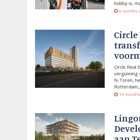
hobby is, m
6 months 
Circle
trans
voorm
Circle Real 
vergunning 
N-Toren, he
Rotterdam,..
10 months
Lingo
Devel
aan T