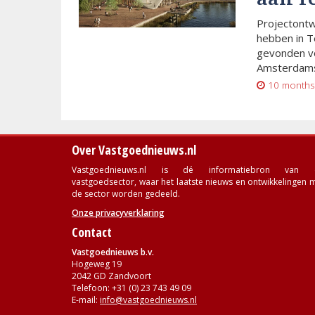
Projectont
hebben in T
gevonden vo
Amsterdams
10 months
Over Vastgoednieuws.nl
Vastgoednieuws.nl is dé informatiebron van 
vastgoedsector, waar het laatste nieuws en ontwikkelingen 
de sector worden gedeeld.
Onze privacyverklaring
Contact
Vastgoednieuws b.v.
Hogeweg 19
2042 GD Zandvoort
Telefoon: +31 (0) 23 743 49 09
E-mail:
info@vastgoednieuws.nl