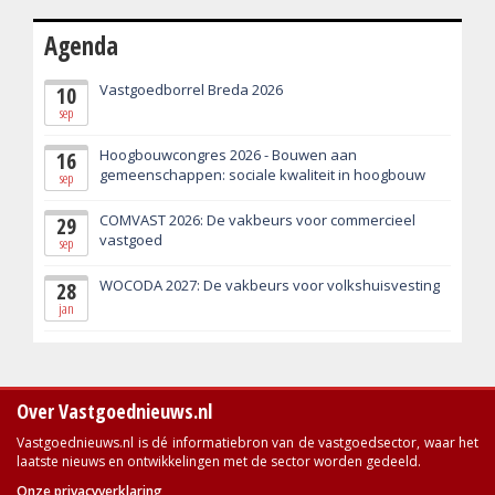
Agenda
Vastgoedborrel Breda 2026
10
sep
Hoogbouwcongres 2026 - Bouwen aan
16
gemeenschappen: sociale kwaliteit in hoogbouw
sep
COMVAST 2026: De vakbeurs voor commercieel
29
vastgoed
sep
WOCODA 2027: De vakbeurs voor volkshuisvesting
28
jan
Over Vastgoednieuws.nl
Vastgoednieuws.nl is dé informatiebron van de vastgoedsector, waar het
laatste nieuws en ontwikkelingen met de sector worden gedeeld.
Onze privacyverklaring