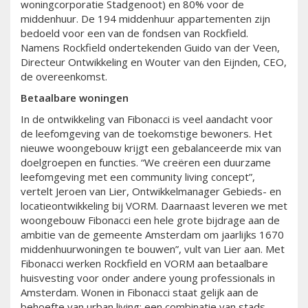
woningcorporatie Stadgenoot) en 80% voor de
middenhuur. De 194 middenhuur appartementen zijn
bedoeld voor een van de fondsen van Rockfield.
Namens Rockfield ondertekenden Guido van der Veen,
Directeur Ontwikkeling en Wouter van den Eijnden, CEO,
de overeenkomst.
Betaalbare woningen
In de ontwikkeling van Fibonacci is veel aandacht voor
de leefomgeving van de toekomstige bewoners. Het
nieuwe woongebouw krijgt een gebalanceerde mix van
doelgroepen en functies. “We creëren een duurzame
leefomgeving met een community living concept”,
vertelt Jeroen van Lier, Ontwikkelmanager Gebieds- en
locatieontwikkeling bij VORM. Daarnaast leveren we met
woongebouw Fibonacci een hele grote bijdrage aan de
ambitie van de gemeente Amsterdam om jaarlijks 1670
middenhuurwoningen te bouwen”, vult van Lier aan. Met
Fibonacci werken Rockfield en VORM aan betaalbare
huisvesting voor onder andere young professionals in
Amsterdam. Wonen in Fibonacci staat gelijk aan de
behoefte van urban living; een combinatie van stads