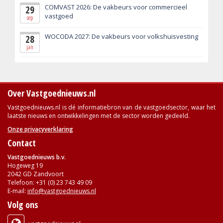
COMVAST 2026: De vakbeurs voor commercieel
29
vastgoed
sep
WOCODA 2027: De vakbeurs voor volkshuisvesting
28
jan
Over Vastgoednieuws.nl
Vastgoednieuws.nl is dé informatiebron van de vastgoedsector, waar het
laatste nieuws en ontwikkelingen met de sector worden gedeeld.
Onze privacyverklaring
Contact
Vastgoednieuws b.v.
Hogeweg 19
2042 GD Zandvoort
Telefoon: +31 (0) 23 743 49 09
E-mail:
info@vastgoednieuws.nl
Volg ons