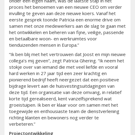
onder een eigen naam, was de laatste stap in het
proces het benoemen van een nieuwe CEO om verder
invulling te geven aan deze nieuwe koers. Vanaf het
eerste gesprek toonde Patricia een enorme drive om
samen met onze medewerkers aan de slag te gaan met
het ontwikkelen en beheren van fijne, veilige, passende
en betaalbare woon- en werkruimtes voor
tienduizenden mensen in Europa.”
“Ik ben blij met het vertrouwen dat Joost en mijn nieuwe
collega’s mij geven”, zegt Patricia Ghering. “Ik neem het
stokje over van iemand die met veel liefde en vooral
hard werken in 27 jaar tijd een zeer krachtig en
pionierend bedrijf heeft neergezet dat een positieve
bijdrage levert aan de huisvestingsuitdagingen van
deze tijd. Een organisatie van deze omvang, in relatief
korte tijd gerealiseerd, kent vanzelfsprekend wat
groeistuipen. Ik ben er klaar voor om samen met het
toegewijde en enthousiaste team de dienstverlening
richting klanten en bewoners nog verder te
verbeteren.”
Projectontwikkeling