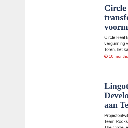
Circle
transf
voorm
Circle Real 
vergunning v
Toren, het k
10 months
Lingo
Devel
aan T
Projectontw
Team Rockst
The Circle, 