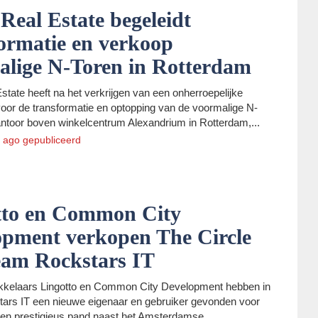
 Real Estate begeleidt
ormatie en verkoop
alige N-Toren in Rotterdam
Estate heeft na het verkrijgen van een onherroepelijke
oor de transformatie en optopping van de voormalige N-
antoor boven winkelcentrum Alexandrium in Rotterdam,...
 ago
gepubliceerd
tto en Common City
opment verkopen The Circle
eam Rockstars IT
ikkelaars Lingotto en Common City Development hebben in
ars IT een nieuwe eigenaar en gebruiker gevonden voor
een prestigieus pand naast het Amsterdamse...