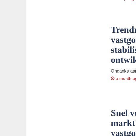
Trend
vastgo
stabil
ontwik
Ondanks aanh
a month a
Snel v
markt
vastgo