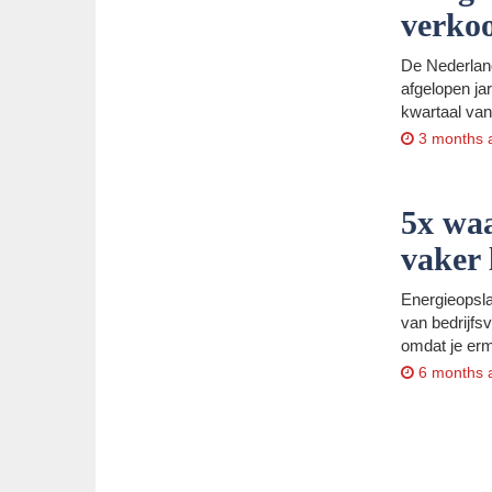
verkoo
De Nederlan
afgelopen ja
kwartaal van
3 months 
5x waa
vaker 
Energieopsla
van bedrijfs
omdat je erm
6 months 