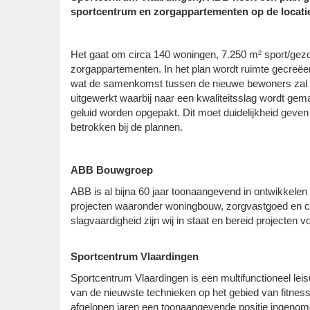
sportcentrum en zorgappartementen op de locati
Het gaat om circa 140 woningen, 7.250 m² sport/ge
zorgappartementen. In het plan wordt ruimte gecreë
wat de samenkomst tussen de nieuwe bewoners zal st
uitgewerkt waarbij naar een kwaliteitsslag wordt gem
geluid worden opgepakt. Dit moet duidelijkheid geven
betrokken bij de plannen.
ABB Bouwgroep
ABB is al bijna 60 jaar toonaangevend in ontwikkelen
projecten waaronder woningbouw, zorgvastgoed en ce
slagvaardigheid zijn wij in staat en bereid projecten v
Sportcentrum Vlaardingen
Sportcentrum Vlaardingen is een multifunctioneel le
van de nieuwste technieken op het gebied van fitnes
afgelopen jaren een toonaangevende positie ingenomen