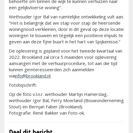
behoefte om binnen de wijk te kunnen verhuizen naar
een gelijkvloerse woning”.
Wethouder Igor Bal van ruimtelijke ontwikkeling vult aan.
“Het is belangrijk dat we stap voor stap de heersende
woningnood verkleinen, door in dit geval op deze locatie
woningen te bouwen en tegelijk een positieve impuls te
geven aan deze fijne buurt in het hart van Spijkenisse.”
De oplevering is gepland voor het tweede kwartaal van
2022. Brookland zal circa 5 maanden voor oplevering
aanvangen met de verhuurprocedure, tot aan die tijd
kunnen geïnteresseerden zich aanmelden
via
info@brookland.nl
.
Fotobijschrift:
Op de foto v.l.n.r. wethouder Martijn Hamerslag,
wethouder Igor Bal, Ferry Moerland (Bouwonderneming
Stout) en Bernjan Faber (Brookland).
Fotografie: René Bakker van Foto-ok.
Deel dit bericht