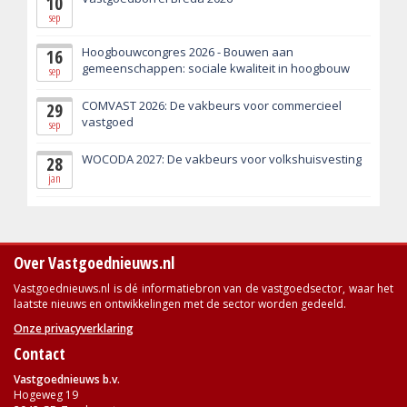
10
sep
Hoogbouwcongres 2026 - Bouwen aan
16
gemeenschappen: sociale kwaliteit in hoogbouw
sep
COMVAST 2026: De vakbeurs voor commercieel
29
vastgoed
sep
WOCODA 2027: De vakbeurs voor volkshuisvesting
28
jan
Over Vastgoednieuws.nl
Vastgoednieuws.nl is dé informatiebron van de vastgoedsector, waar het
laatste nieuws en ontwikkelingen met de sector worden gedeeld.
Onze privacyverklaring
Contact
Vastgoednieuws b.v.
Hogeweg 19