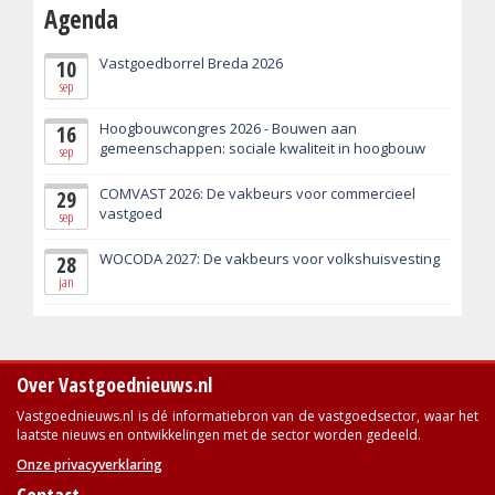
Agenda
Vastgoedborrel Breda 2026
10
sep
Hoogbouwcongres 2026 - Bouwen aan
16
gemeenschappen: sociale kwaliteit in hoogbouw
sep
COMVAST 2026: De vakbeurs voor commercieel
29
vastgoed
sep
WOCODA 2027: De vakbeurs voor volkshuisvesting
28
jan
Over Vastgoednieuws.nl
Vastgoednieuws.nl is dé informatiebron van de vastgoedsector, waar het
laatste nieuws en ontwikkelingen met de sector worden gedeeld.
Onze privacyverklaring
Contact