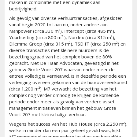
maken in combinatie met een dynamiek aan
bedrijvigheid.
Als gevolg van diverse verhuurtransacties, afgesloten
vanaf begin 2020 tot aan nu, onder andere aan
Manpower (circa 330 m²), Intercept (circa 485 m²),
Yourhosting (circa 800 m² ), Nordex (circa 315 m²),
Dilemma Groep (circa 315 m²), TSD IT (circa 250 m²) en
diverse transacties met kleinere huurders is de
bezettingsgraad van het complex boven de 80%
gebracht. Met De Haan Advocaten, gevestigd in het
gebouw Grote Voort 207 waarvan onder meer de
entree volledig is vernieuwd, is in dezelfde periode een
verlenging overeen gekomen van de huurovereenkomst
(circa 1.200 m²). M7 verwacht de bezetting van het
complex nog verder omhoog te krijgen de komende
periode onder meer als gevolg van verdere asset
management initiatieven binnen het gebouw Grote
Voort 207 met kleinschalige verhuur.
Wegens het succes van het Hub House (circa 2.250 m²),
welke in minder dan een jaar geheel gevuld was, kijkt
M7 momenteel naar meerdere locaties om hetzelfde