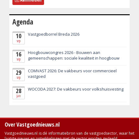
Agenda
Vastgoedborrel Breda 2026
10
sep
Hoogbouwcongres 2026 - Bouwen aan
16
gemeenschappen: sociale kwaliteit in hoogbouw
sep
COMVAST 2026: De vakbeurs voor commercieel
29
vastgoed
sep
WOCODA 2027: De vakbeurs voor volkshuisvesting
28
jan
Over Vastgoednieuws.nl
Vastgoednieuws.nl is dé informatiebron van de vastgoedsector, waar het
laatste nieuws en ontwikkelingen met de sector worden gedeeld.