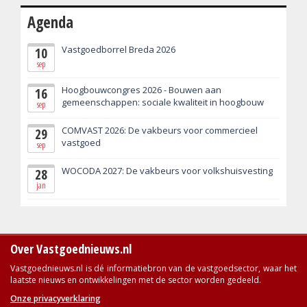
Agenda
Vastgoedborrel Breda 2026
10
sep
Hoogbouwcongres 2026 - Bouwen aan
16
gemeenschappen: sociale kwaliteit in hoogbouw
sep
COMVAST 2026: De vakbeurs voor commercieel
29
vastgoed
sep
WOCODA 2027: De vakbeurs voor volkshuisvesting
28
jan
Over Vastgoednieuws.nl
Vastgoednieuws.nl is dé informatiebron van de vastgoedsector, waar het
laatste nieuws en ontwikkelingen met de sector worden gedeeld.
Onze privacyverklaring