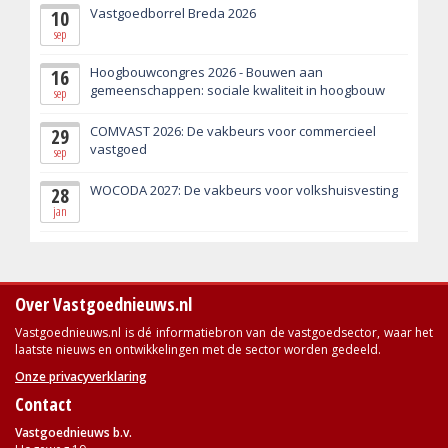
Vastgoedborrel Breda 2026
10
sep
Hoogbouwcongres 2026 - Bouwen aan
16
gemeenschappen: sociale kwaliteit in hoogbouw
sep
COMVAST 2026: De vakbeurs voor commercieel
29
vastgoed
sep
WOCODA 2027: De vakbeurs voor volkshuisvesting
28
jan
Over Vastgoednieuws.nl
Vastgoednieuws.nl is dé informatiebron van de vastgoedsector, waar het
laatste nieuws en ontwikkelingen met de sector worden gedeeld.
Onze privacyverklaring
Contact
Vastgoednieuws b.v.