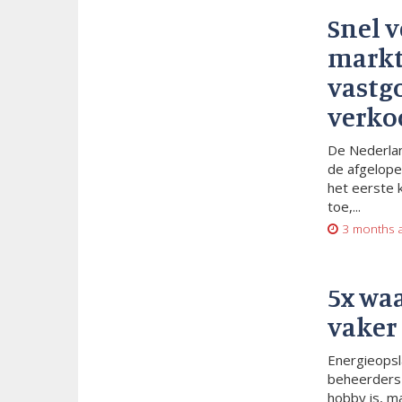
Snel 
markt
vastg
verko
De Nederlan
de afgelope
het eerste 
toe,...
3 months 
5x wa
vaker
Energieopsl
beheerders 
hobby is, m