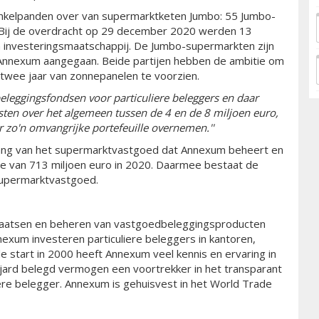
nkelpanden over van supermarktketen Jumbo: 55 Jumbo-
 Bij de overdracht op 29 december 2020 werden 13
 investeringsmaatschappij. De Jumbo-supermarkten zijn
Annexum aangegaan. Beide partijen hebben de ambitie om
 twee jaar van zonnepanelen te voorzien.
eleggingsfondsen voor particuliere beleggers en daar
ten over het algemeen tussen de 4 en de 8 miljoen euro,
er zo'n omvangrijke portefeuille overnemen.''
ang van het supermarktvastgoed dat Annexum beheert en
de van 713 miljoen euro in 2020. Daarmee bestaat de
 supermarktvastgoed.
 plaatsen en beheren van vastgoedbeleggingsproducten
nnexum investeren particuliere beleggers in kantoren,
 start in 2000 heeft Annexum veel kennis en ervaring in
ard belegd vermogen een voortrekker in het transparant
re belegger. Annexum is gehuisvest in het World Trade