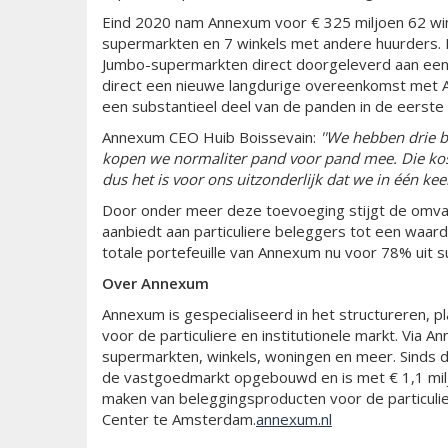
Eind 2020 nam Annexum voor € 325 miljoen 62 wi
supermarkten en 7 winkels met andere huurders.
Jumbo-supermarkten direct doorgeleverd aan een
direct een nieuwe langdurige overeenkomst met 
een substantieel deel van de panden in de eerste
Annexum CEO Huib Boissevain:
''We hebben drie b
kopen we normaliter pand voor pand mee. Die kos
dus het is voor ons uitzonderlijk dat we in één ke
Door onder meer deze toevoeging stijgt de omv
aanbiedt aan particuliere beleggers tot een waar
totale portefeuille van Annexum nu voor 78% uit
Over Annexum
Annexum is gespecialiseerd in het structureren,
voor de particuliere en institutionele markt. Via A
supermarkten, winkels, woningen en meer. Sinds de
de vastgoedmarkt opgebouwd en is met € 1,1 milj
maken van beleggingsproducten voor de particulie
Center te Amsterdam.
annexum.nl