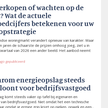
verkopen of wachten op de
? Wat de actuele
oedcijfers betekenen voor uw
opstrategie
dse woningmarkt verandert opnieuw van karakter. Waar
n jaren de schaarste de prijzen omhoog joeg, ziet u in
kwartaal van 2026 een ander beeld. Het aanbod neemt
ago
gepubliceerd
arom energieopslag steeds
 loont voor bedrijfsvastgoed
ag komt steeds vaker op tafel bij eigenaren en
van bedrijfsvastgoed. Niet omdat het een technische
aar omdat je ermee grip krijgt op pieken, opwek en een...