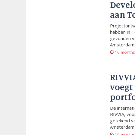
Devel
aan T
Projectont
hebben in T
gevonden vo
Amsterdams
10 months
RIVVI
voegt 
portf
De internat
RIVVIA, voo
getekend vo
Amsterdam,.
10 months