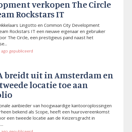
opment verkopen The Circle
eam Rockstars IT
wikkelaars Lingotto en Common City Development
eam Rockstars IT een nieuwe eigenaar en gebruiker
or The Circle, een prestigieus pand naast het
e...
 ago
gepubliceerd
A breidt uit in Amsterdam en
tweede locatie toe aan
olio
ionale aanbieder van hoogwaardige kantooroplossingen
rheen bekend als Scope, heeft een huurovereenkomst
or een tweede locatie aan de Keizersgracht in
..
 ago
gepubliceerd