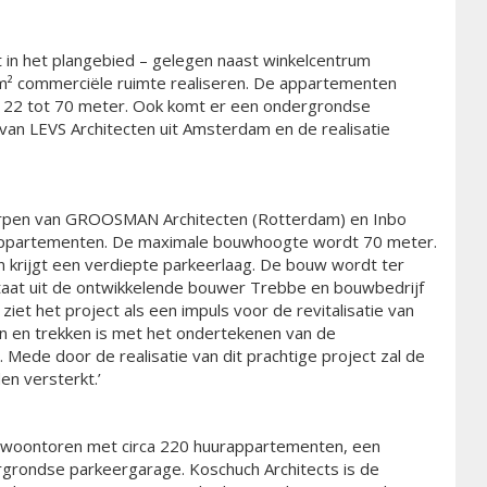
n het plangebied – gelegen naast winkelcentrum
m² commerciële ruimte realiseren. De appartementen
an 22 tot 70 meter. Ook komt er een ondergrondse
an LEVS Architecten uit Amsterdam en de realisatie
erpen van GROOSMAN Architecten (Rotterdam) en Inbo
appartementen. De maximale bouwhoogte wordt 70 meter.
n krijgt een verdiepte parkeerlaag. De bouw wordt ter
at uit de ontwikkelende bouwer Trebbe en bouwbedrijf
iet het project als een impuls voor de revitalisatie van
n en trekken is met het ondertekenen van de
 Mede door de realisatie van dit prachtige project zal de
en versterkt.’
 woontoren met circa 220 huurappartementen, een
grondse parkeergarage. Koschuch Architects is de