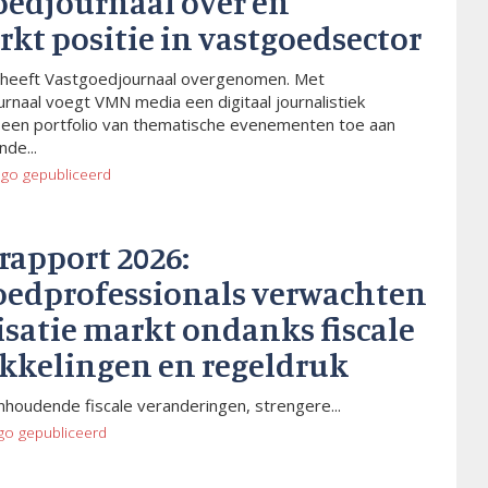
oedjournaal over en
rkt positie in vastgoedsector
heeft Vastgoedjournaal overgenomen. Met
rnaal voegt VMN media een digitaal journalistiek
 een portfolio van thematische evenementen toe aan
de...
ago
gepubliceerd
rapport 2026:
oedprofessionals verwachten
isatie markt ondanks fiscale
kkelingen en regeldruk
houdende fiscale veranderingen, strengere...
go
gepubliceerd