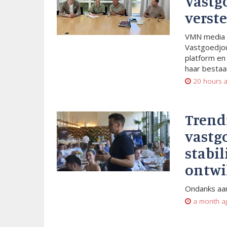
Vastg
verste
VMN media 
Vastgoedjou
platform en
haar bestaan
20 hours 
Trend
vastg
stabil
ontwi
Ondanks aan
a month a