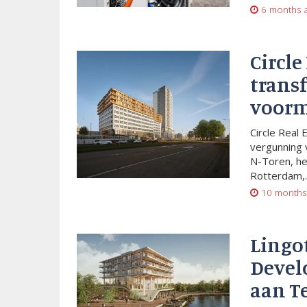
6 months 
Circle
trans
voorm
Circle Real 
vergunning 
N-Toren, he
Rotterdam,..
10 months
Lingo
Devel
aan T