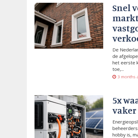
Snel 
markt
vastg
verko
De Nederlan
de afgelope
het eerste 
toe,...
3 months 
5x wa
vaker
Energieopsl
beheerders 
hobby is, m