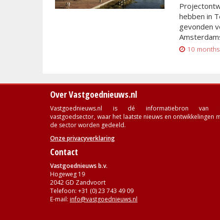
Projectont
hebben in T
gevonden vo
Amsterdams
10 months
Over Vastgoednieuws.nl
Vastgoednieuws.nl is dé informatiebron van 
vastgoedsector, waar het laatste nieuws en ontwikkelingen 
de sector worden gedeeld.
Onze privacyverklaring
Contact
Vastgoednieuws b.v.
Hogeweg 19
2042 GD Zandvoort
Telefoon: +31 (0) 23 743 49 09
E-mail:
info@vastgoednieuws.nl