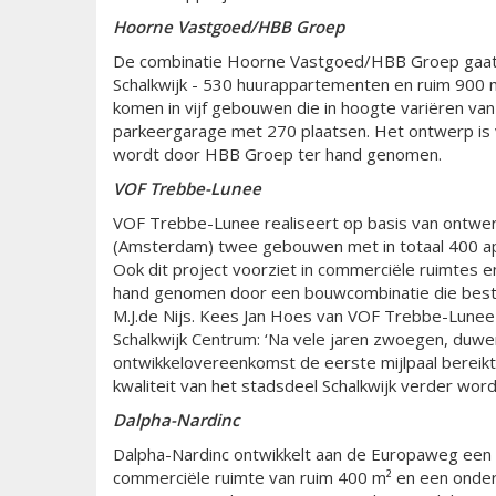
Hoorne Vastgoed/HBB Groep
De combinatie Hoorne Vastgoed/HBB Groep gaat i
Schalkwijk - 530 huurappartementen en ruim 900 
komen in vijf gebouwen die in hoogte variëren v
parkeergarage met 270 plaatsen. Het ontwerp is v
wordt door HBB Groep ter hand genomen.
VOF Trebbe-Lunee
VOF Trebbe-Lunee realiseert op basis van ontw
(Amsterdam) twee gebouwen met in totaal 400 
Ook dit project voorziet in commerciële ruimtes e
hand genomen door een bouwcombinatie die besta
M.J.de Nijs. Kees Jan Hoes van VOF Trebbe-Lunee z
Schalkwijk Centrum: ‘Na vele jaren zwoegen, duwe
ontwikkelovereenkomst de eerste mijlpaal bereikt.
kwaliteit van het stadsdeel Schalkwijk verder word
Dalpha-Nardinc
Dalpha-Nardinc ontwikkelt aan de Europaweg een
commerciële ruimte van ruim 400 m² en een onder