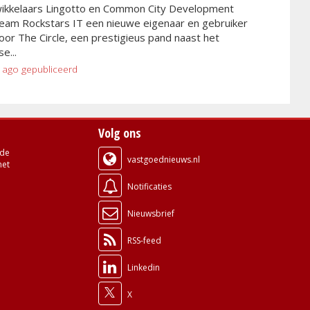
wikkelaars Lingotto en Common City Development
eam Rockstars IT een nieuwe eigenaar en gebruiker
or The Circle, een prestigieus pand naast het
e...
 ago
gepubliceerd
Volg ons
de
vastgoednieuws.nl
met
Notificaties
Nieuwsbrief
RSS-feed
Linkedin
X