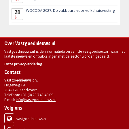
WOCODA 2027: De vakbeurs voor volkshuisvesting
28
jan
Over Vastgoednieuws.nl
Vastgoednieuws.nl is dé informatiebron van de vastgoedsector, waar het
laatste nieuws en ontwikkelingen met de sector worden gedeeld.
Onze privacyverklaring
Contact
Vastgoednieuws b.v.
Hogeweg 19
2042 GD Zandvoort
Telefoon: +31 (0) 23 743 49 09
E-mail:
info@vastgoednieuws.nl
Volg ons
vastgoednieuws.nl