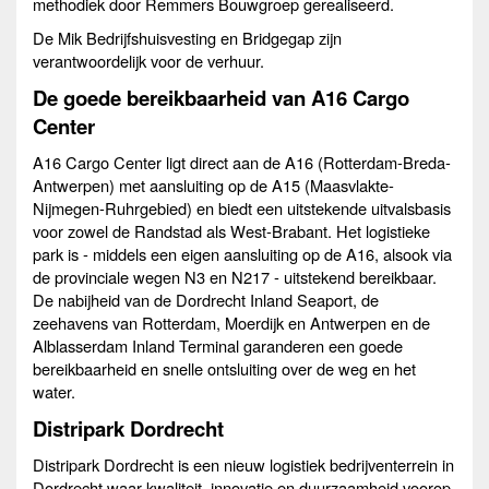
methodiek door Remmers Bouwgroep gerealiseerd.
De Mik Bedrijfshuisvesting en Bridgegap zijn
verantwoordelijk voor de verhuur.
De goede bereikbaarheid van A16 Cargo
Center
A16 Cargo Center ligt direct aan de A16 (Rotterdam-Breda-
Antwerpen) met aansluiting op de A15 (Maasvlakte-
Nijmegen-Ruhrgebied) en biedt een uitstekende uitvalsbasis
voor zowel de Randstad als West-Brabant. Het logistieke
park is - middels een eigen aansluiting op de A16, alsook via
de provinciale wegen N3 en N217 - uitstekend bereikbaar.
De nabijheid van de Dordrecht Inland Seaport, de
zeehavens van Rotterdam, Moerdijk en Antwerpen en de
Alblasserdam Inland Terminal garanderen een goede
bereikbaarheid en snelle ontsluiting over de weg en het
water.
Distripark Dordrecht
Distripark Dordrecht is een nieuw logistiek bedrijventerrein in
Dordrecht waar kwaliteit, innovatie en duurzaamheid voorop