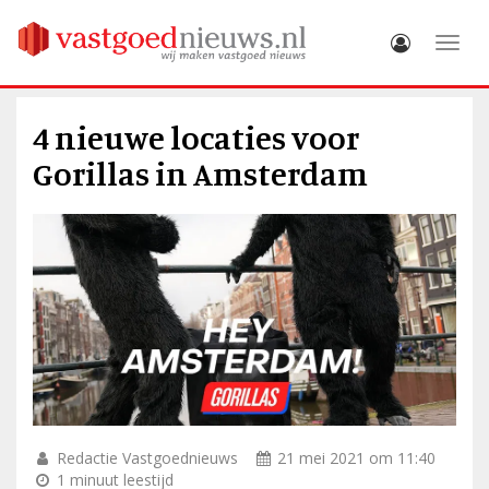
Toggle
4 nieuwe locaties voor
Gorillas in Amsterdam
Redactie Vastgoednieuws
21 mei 2021 om 11:40
1 minuut leestijd