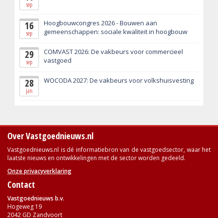
sep
Hoogbouwcongres 2026 - Bouwen aan
16
gemeenschappen: sociale kwaliteit in hoogbouw
sep
COMVAST 2026: De vakbeurs voor commercieel
29
vastgoed
sep
WOCODA 2027: De vakbeurs voor volkshuisvesting
28
jan
Over Vastgoednieuws.nl
Vastgoednieuws.nl is dé informatiebron van de vastgoedsector, waar het
laatste nieuws en ontwikkelingen met de sector worden gedeeld.
Onze privacyverklaring
Contact
Vastgoednieuws b.v.
Hogeweg 19
2042 GD Zandvoort