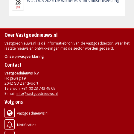
WOCODA 2027: De vakbeurs voor volkshuisvesting
28
jan
Over Vastgoednieuws.nl
Vastgoednieuws.nl is dé informatiebron van de vastgoedsector, waar het
laatste nieuws en ontwikkelingen met de sector worden gedeeld.
Onze privacyverklaring
Contact
Vastgoednieuws b.v.
Hogeweg 19
2042 GD Zandvoort
Telefoon: +31 (0) 23 743 49 09
E-mail:
info@vastgoednieuws.nl
Volg ons
vastgoednieuws.nl
Notificaties