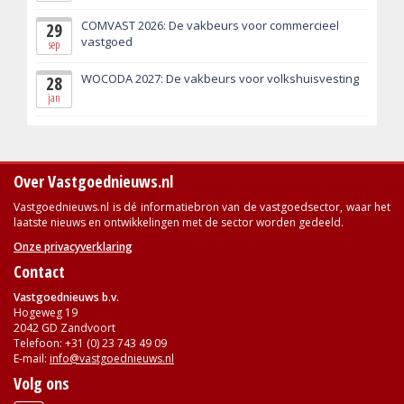
COMVAST 2026: De vakbeurs voor commercieel
29
vastgoed
sep
WOCODA 2027: De vakbeurs voor volkshuisvesting
28
jan
Over Vastgoednieuws.nl
Vastgoednieuws.nl is dé informatiebron van de vastgoedsector, waar het
laatste nieuws en ontwikkelingen met de sector worden gedeeld.
Onze privacyverklaring
Contact
Vastgoednieuws b.v.
Hogeweg 19
2042 GD Zandvoort
Telefoon: +31 (0) 23 743 49 09
E-mail:
info@vastgoednieuws.nl
Volg ons