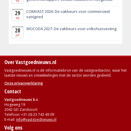
sep
COMVAST 2026: De vakbeurs voor commercieel
29
vastgoed
sep
WOCODA 2027: De vakbeurs voor volkshuisvesting
28
jan
Over Vastgoednieuws.nl
Vastgoednieuws.nl is dé informatiebron van de vastgoedsector, waar het
laatste nieuws en ontwikkelingen met de sector worden gedeeld.
Onze privacyverklaring
Contact
Vastgoednieuws b.v.
Hogeweg 19
2042 GD Zandvoort
Telefoon: +31 (0) 23 743 49 09
E-mail:
info@vastgoednieuws.nl
Volg ons