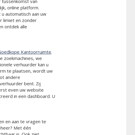
r tussenkomst van
jk, online platform.
t u automatisch aan uw
r limiet en zonder
en ontdek alle
Goedkope Kantoorruimte
.
de zoekmachines, we
ionele verhuurder kan u
orm te plaatsen, wordt uw
tot andere
verhuurder bent. Zij
erst even uw website
reerd in een dashboard. U
en en aan te vragen te
eheer? Met één
chtbaar is. Ook ziet