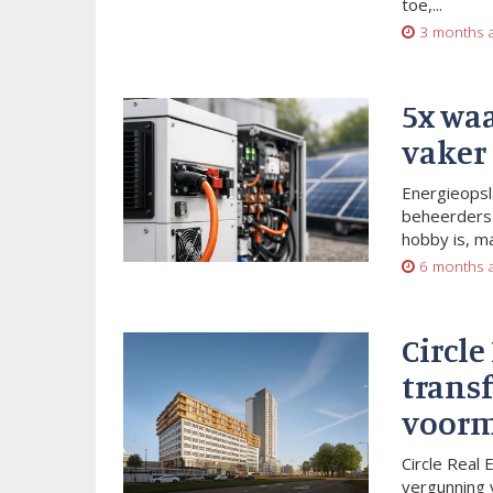
toe,...
3 months 
5x wa
vaker
Energieopsl
beheerders 
hobby is, m
6 months 
Circle
trans
voorm
Circle Real 
vergunning 