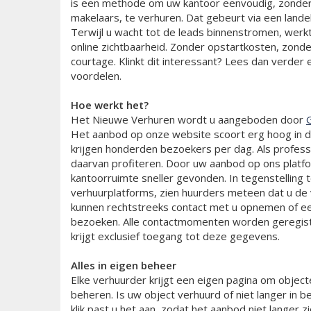
is een methode om uw kantoor eenvoudig, zonde
makelaars, te verhuren. Dat gebeurt via een landeli
Terwijl u wacht tot de leads binnenstromen, werk
online zichtbaarheid. Zonder opstartkosten, zonde
courtage. Klinkt dit interessant? Lees dan verder 
voordelen.
Hoe werkt het?
Het Nieuwe Verhuren wordt u aangeboden door
Het aanbod op onze website scoort erg hoog in 
krijgen honderden bezoekers per dag. Als profess
daarvan profiteren. Door uw aanbod op ons platf
kantoorruimte sneller gevonden. In tegenstelling 
verhuurplatforms, zien huurders meteen dat u de 
kunnen rechtstreeks contact met u opnemen of e
bezoeken. Alle contactmomenten worden geregist
krijgt exclusief toegang tot deze gegevens.
Alles in eigen beheer
Elke verhuurder krijgt een eigen pagina om object
beheren. Is uw object verhuurd of niet langer in b
klik past u het aan, zodat het aanbod niet langer zi