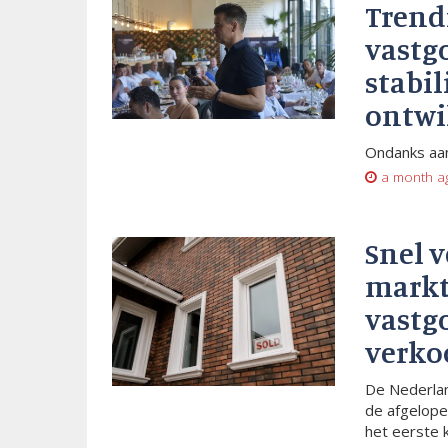
Trend
vastg
stabil
ontwi
Ondanks aan
a month a
Snel 
markt
vastg
verko
De Nederlan
de afgelope
het eerste 