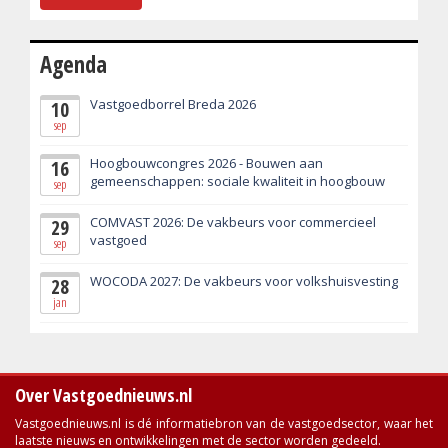
Agenda
Vastgoedborrel Breda 2026
10
sep
Hoogbouwcongres 2026 - Bouwen aan
16
gemeenschappen: sociale kwaliteit in hoogbouw
sep
COMVAST 2026: De vakbeurs voor commercieel
29
vastgoed
sep
WOCODA 2027: De vakbeurs voor volkshuisvesting
28
jan
Over Vastgoednieuws.nl
Vastgoednieuws.nl is dé informatiebron van de vastgoedsector, waar het
laatste nieuws en ontwikkelingen met de sector worden gedeeld.