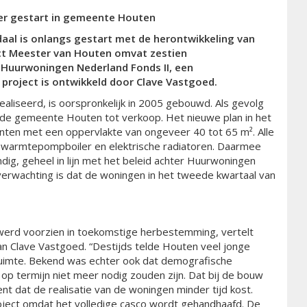
er
gestart
in gemeente Houten
daal
is
onlangs
gestart
met
de
herontwikkeling van
ct Meester van Houten
omvat
zestien
r
Huurwoningen Nederland Fonds II
, een
 project is ontwikkeld doo
r
Clave Vastgoed
.
liseerd, is oorspronkelijk in 2005 gebouwd. Als gevolg
ot de gemeente Houten tot verkoop. Het nieuwe plan in het
ten met een oppervlakte van ongeveer 40 tot 65 m². Alle
n warmtepompboiler en elektrische radiatoren. Daarmee
ig, geheel in lijn met het beleid achter Huurwoningen
verwachting is dat de woningen in het tweede kwartaal van
werd voorzien in toekomstige herbestemming, vertelt
n Clave Vastgoed. “Destijds telde Houten veel jonge
ruimte. Bekend was echter ook dat demografische
 op termijn niet meer nodig zouden zijn. Dat bij de bouw
 dat de realisatie van de woningen minder tijd kost.
oject omdat het volledige casco wordt gehandhaafd. De