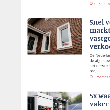
a month a
Snel 
markt
vastg
verko
De Nederlan
de afgelope
het eerste 
toe,...
3 months 
5x wa
vaker