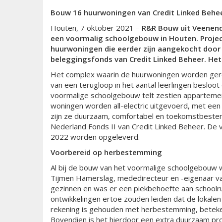
Bouw
16
huur
woningen
van Credit
Linked
Behe
Houten, 7 oktober 2021 –
R&R
B
ouw
uit Veenen
een
voormalig
schoolgebouw
in Houten
.
P
roje
hu
urwoningen
die eerder zijn aangekocht doo
beleggingsfonds van
Credit Linked Beheer
.
Het
Het complex waarin de huurwoningen worden gerea
van een terugloop in het aantal leerlingen beslo
voormalige schoolgebouw telt zestien appartemen
woningen worden all-electric uitgevoerd, met ee
zijn ze duurzaam, comfortabel en toekomstbestend
Nederland Fonds II van Credit Linked Beheer. De 
2022 worden opgeleverd.
Voorbereid op herbestemming
Al bij de bouw van het voormalige schoolgebouw 
Tijmen Hamerslag, mededirecteur en -eigenaar va
gezinnen en was er een piekbehoefte aan school
ontwikkelingen ertoe zouden leiden dat de lokalen
rekening is gehouden met herbestemming, betekent
Bovendien is het hierdoor een extra duurzaam pr