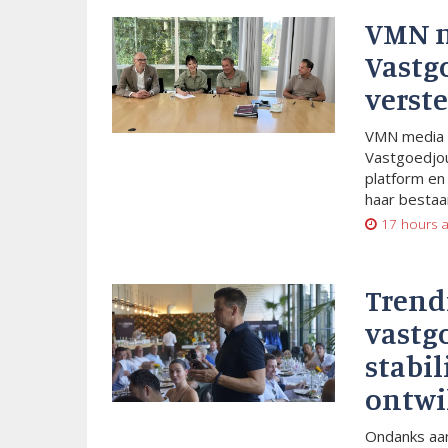
VMN 
Vastg
verste
VMN media 
Vastgoedjou
platform en
haar bestaan
17 hours 
Trend
vastg
stabil
ontwi
Ondanks aan