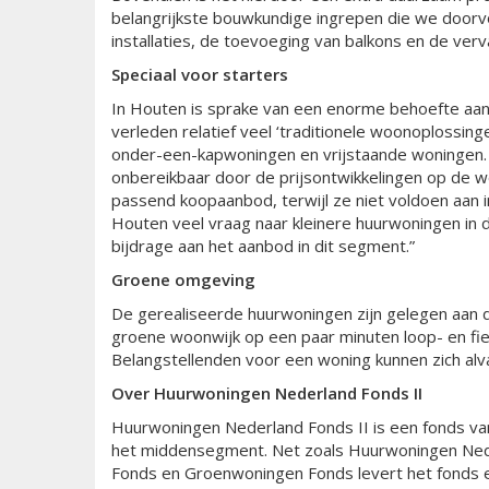
belangrijkste bouwkundige ingrepen die we doorv
installaties, de toevoeging van balkons en de verv
Speciaal v
oor starters
In Houten is sprake van een enorme behoefte aan 
verleden relatief veel ‘traditionele woonoplossing
onder-een-kapwoningen en vrijstaande woningen. D
onbereikbaar door de prijsontwikkelingen op de w
passend koopaanbod, terwijl ze niet voldoen aan 
Houten veel vraag naar kleinere huurwoningen in 
bijdrage aan het aanbod in dit segment.”
Groene omgeving
De gerealiseerde huurwoningen zijn gelegen aan d
groene woonwijk op een paar minuten loop- en fie
Belangstellenden voor een woning kunnen zich al
Over
Huurwoningen Nederland Fonds II
Huurwoningen Nederland Fonds II is een fonds van
het middensegment. Net zoals Huurwoningen Ned
Fonds en Groenwoningen Fonds levert het fonds ee