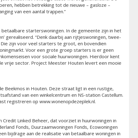
oeren, hebben betrekking tot de nieuwe – gasloze –
anging van een aantal trappen.”
betaalbare starterswoningen. In de gemeente zijn in het
en’ gerealiseerd. “Denk daarbij aan rijtjeswoningen, twee-
ie zijn voor veel starters te groot, en bovendien
oningmarkt. Voor een grote groep starters is er geen
inkomenseisen voor sociale huurwoningen. Hierdoor kent
de vrije sector. Project Meester Houten levert een mooie
e Beekmos in Houten. Deze straat ligt in een rustige,
tsafstand van een winkelcentrum en NS-station Castellum.
vast registreren op www.wonenopdezeplek.nl.
 Credit Linked Beheer, dat voorziet in huurwoningen in
erland Fonds,
Duurzaamwoningen Fonds, Ecowoningen
n bijdrage aan de realisatie van betaalbare woningen in