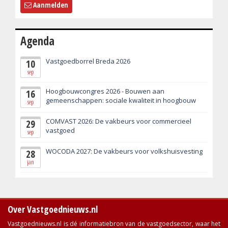
Aanmelden
Agenda
Vastgoedborrel Breda 2026
10
sep
Hoogbouwcongres 2026 - Bouwen aan
16
gemeenschappen: sociale kwaliteit in hoogbouw
sep
COMVAST 2026: De vakbeurs voor commercieel
29
vastgoed
sep
WOCODA 2027: De vakbeurs voor volkshuisvesting
28
jan
Over Vastgoednieuws.nl
Vastgoednieuws.nl is dé informatiebron van de vastgoedsector, waar het