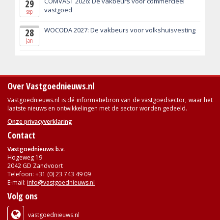
COMVAST 2026: De vakbeurs voor commercieel
29
vastgoed
sep
WOCODA 2027: De vakbeurs voor volkshuisvesting
28
jan
Over Vastgoednieuws.nl
Vastgoednieuws.nl is dé informatiebron van de vastgoedsector, waar het
laatste nieuws en ontwikkelingen met de sector worden gedeeld.
Onze privacyverklaring
Contact
Vastgoednieuws b.v.
Hogeweg 19
2042 GD Zandvoort
Telefoon: +31 (0) 23 743 49 09
E-mail:
info@vastgoednieuws.nl
Volg ons
vastgoednieuws.nl