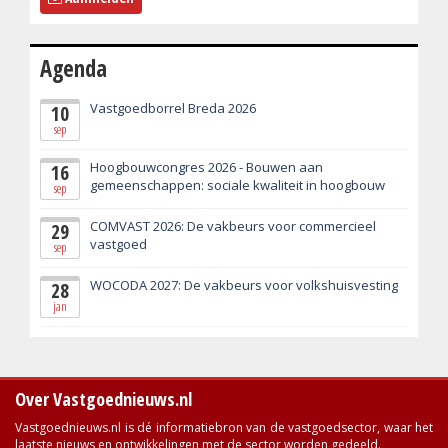
Agenda
Vastgoedborrel Breda 2026
10
sep
Hoogbouwcongres 2026 - Bouwen aan
16
gemeenschappen: sociale kwaliteit in hoogbouw
sep
COMVAST 2026: De vakbeurs voor commercieel
29
vastgoed
sep
WOCODA 2027: De vakbeurs voor volkshuisvesting
28
jan
Over Vastgoednieuws.nl
Vastgoednieuws.nl is dé informatiebron van de vastgoedsector, waar het
laatste nieuws en ontwikkelingen met de sector worden gedeeld.