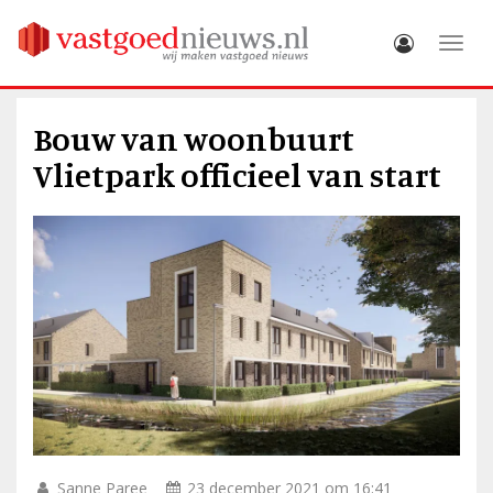
Toggle
Bouw van woonbuurt
Vlietpark officieel van start
Sanne Paree
23 december 2021 om 16:41