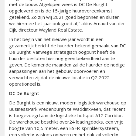
met de bouw. Afgelopen week is DC De Burght
opgeleverd en is de 15-jarige huurovereenkomst
getekend. Zo zijn wij 2021 goed begonnen en sluiten
we hiermee het jaar ook goed af,” aldus Arnaud van der
Eijk, directeur Wayland Real Estate.
In het begin van het nieuwe jaar wordt in een
gezamenlijk bericht de huurder bekend gemaakt van DC
De Burght. Vanwege strategisch oogpunt heeft de
huurder besloten hier nog geen bekendheid aan te
geven. De komende maanden zal de huurder de nodige
aanpassingen aan het gebouw doorvoeren en
verwachten zij dat de nieuwe locatie in Q2 2022
operationeel is.
DC De Burght
De Burght is een nieuw, modern logistiek warehouse op
BusinessPark Vredenburgh te Waddinxveen, dat recent
is toegevoegd aan de logistieke hotspot A12 Corridor.
De warehouse beschikt over24 loadingdocks, een vrije
hoogte van 10,5 meter, een ESFR-sprinklersysteem,
een volledig gasloos ontwerp en het dak zal volledig