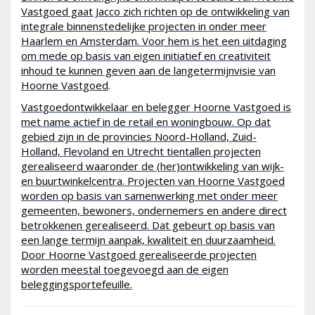
Vastgoed gaat Jacco zich richten op de ontwikkeling van
integrale binnenstedelijke projecten in onder meer
Haarlem en Amsterdam. Voor hem is het een uitdaging
om mede op basis van eigen initiatief en creativiteit
inhoud te kunnen geven aan de langetermijnvisie van
Hoorne Vastgoed
.
Vastgoedontwikkelaar en belegger Hoorne Vastgoed is
met name actief in de retail en woningbouw. Op dat
gebied zijn in de provincies Noord-Holland, Zuid-
Holland, Flevoland en Utrecht tientallen projecten
gerealiseerd waaronder de (her)ontwikkeling van wijk-
en buurtwinkelcentra. Projecten van Hoorne Vastgoed
worden op basis van samenwerking met onder meer
gemeenten, bewoners, ondernemers en andere direct
betrokkenen gerealiseerd. Dat gebeurt op basis van
een lange termijn aanpak, kwaliteit en duurzaamheid.
Door Hoorne Vastgoed gerealiseerde projecten
worden meestal toegevoegd aan de eigen
beleggingsportefeuille.