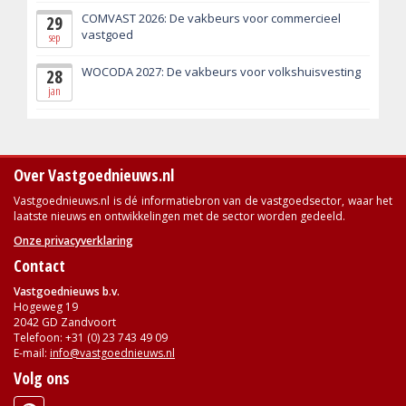
COMVAST 2026: De vakbeurs voor commercieel
29
vastgoed
sep
WOCODA 2027: De vakbeurs voor volkshuisvesting
28
jan
Over Vastgoednieuws.nl
Vastgoednieuws.nl is dé informatiebron van de vastgoedsector, waar het
laatste nieuws en ontwikkelingen met de sector worden gedeeld.
Onze privacyverklaring
Contact
Vastgoednieuws b.v.
Hogeweg 19
2042 GD Zandvoort
Telefoon: +31 (0) 23 743 49 09
E-mail:
info@vastgoednieuws.nl
Volg ons