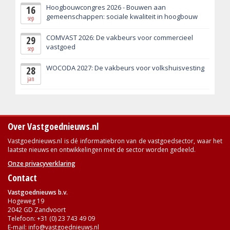
Hoogbouwcongres 2026 - Bouwen aan
16
gemeenschappen: sociale kwaliteit in hoogbouw
sep
COMVAST 2026: De vakbeurs voor commercieel
29
vastgoed
sep
WOCODA 2027: De vakbeurs voor volkshuisvesting
28
jan
Over Vastgoednieuws.nl
Vastgoednieuws.nl is dé informatiebron van de vastgoedsector, waar het
laatste nieuws en ontwikkelingen met de sector worden gedeeld.
Onze privacyverklaring
Contact
Vastgoednieuws b.v.
Hogeweg 19
2042 GD Zandvoort
Telefoon: +31 (0) 23 743 49 09
E-mail:
info@vastgoednieuws.nl