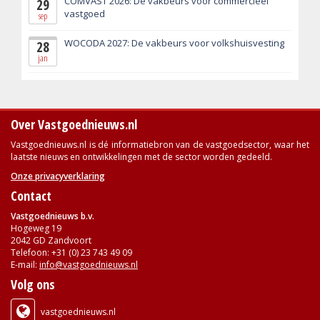
COMVAST 2026: De vakbeurs voor commercieel
29
vastgoed
sep
WOCODA 2027: De vakbeurs voor volkshuisvesting
28
jan
Over Vastgoednieuws.nl
Vastgoednieuws.nl is dé informatiebron van de vastgoedsector, waar het
laatste nieuws en ontwikkelingen met de sector worden gedeeld.
Onze privacyverklaring
Contact
Vastgoednieuws b.v.
Hogeweg 19
2042 GD Zandvoort
Telefoon: +31 (0) 23 743 49 09
E-mail:
info@vastgoednieuws.nl
Volg ons
vastgoednieuws.nl