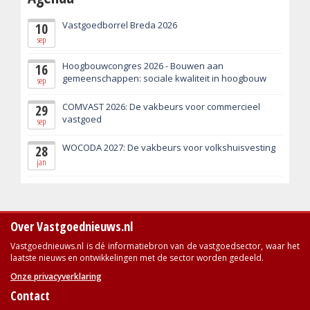
Vastgoedborrel Breda 2026
10
sep
Hoogbouwcongres 2026 - Bouwen aan
16
gemeenschappen: sociale kwaliteit in hoogbouw
sep
COMVAST 2026: De vakbeurs voor commercieel
29
vastgoed
sep
WOCODA 2027: De vakbeurs voor volkshuisvesting
28
jan
Over Vastgoednieuws.nl
Vastgoednieuws.nl is dé informatiebron van de vastgoedsector, waar het
laatste nieuws en ontwikkelingen met de sector worden gedeeld.
Onze privacyverklaring
Contact