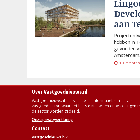
Lingo
Devel
aan T
Projectont
hebben in T
gevonden vo
Amsterdams
10 months
Over Vastgoednieuws.nl
Vastgoednieuws.nl is dé informatiebron van 
vastgoedsector, waar het laatste nieuws en ontwikkelingen 
de sector worden gedeeld.
Onze privacyverklaring
Contact
Vastgoednieuws b.v.