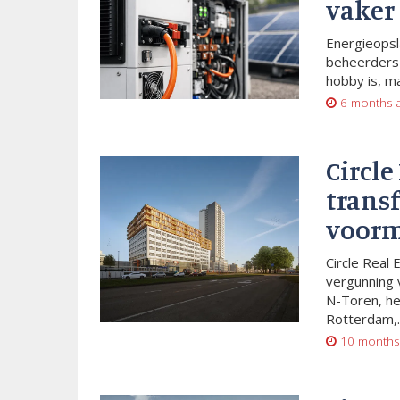
vaker
Energieopsl
beheerders 
hobby is, m
6 months 
Circle
trans
voorm
Circle Real 
vergunning 
N-Toren, he
Rotterdam,..
10 months