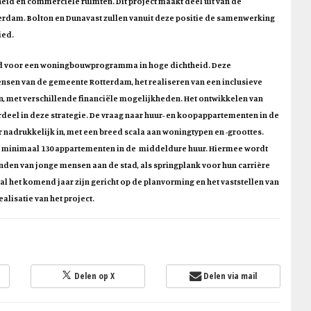
eid en commerciële ruimten. Dit project maakt deel uit van de
erdam. Bolton en Dunavast zullen vanuit deze positie de samenwerking
ied.
oed voor een woningbouwprogramma in hoge dichtheid. Deze
ensen van de gemeente Rotterdam, het realiseren van een inclusieve
n, met verschillende financiële mogelijkheden. Het ontwikkelen van
deel in deze strategie. De vraag naar huur- en koopappartementen in de
nadrukkelijk in, met een breed scala aan woningtypen en -groottes.
in minimaal 130 appartementen in de middeldure huur. Hiermee wordt
nden van jonge mensen aan de stad, als springplank voor hun carrière
l het komend jaar zijn gericht op de planvorming en het vaststellen van
lisatie van het project.
Delen op X
Delen via mail