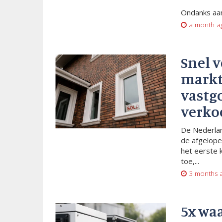
Ondanks aan
a month a
Snel 
markt
vastg
verko
De Nederlan
de afgelope
het eerste 
toe,...
3 months 
5x wa