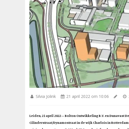
Silvia Jolink
21 april 2022 om 10:06
Leiden, 21 april 2022 – Bolton Ontwikkeling B.V. en Dunavast 
Cilinderstraat/Dynamostraat in de wijk Charlois in Rotterda