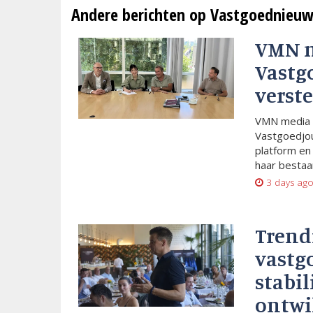
Andere berichten op Vastgoednieuw
VMN 
Vastg
verste
VMN media 
Vastgoedjou
platform en
haar bestaan
3 days ag
Trend
vastg
stabil
ontwi