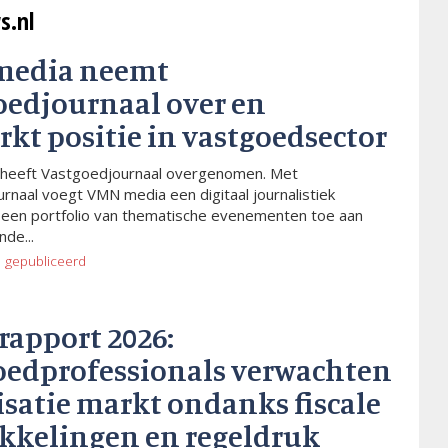
s.nl
media neemt
oedjournaal over en
rkt positie in vastgoedsector
heeft Vastgoedjournaal overgenomen. Met
rnaal voegt VMN media een digitaal journalistiek
 een portfolio van thematische evenementen toe aan
de...
o
gepubliceerd
rapport 2026:
oedprofessionals verwachten
isatie markt ondanks fiscale
kkelingen en regeldruk