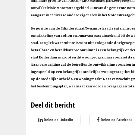
minimale grootte van 7.000m² GBO, exclusief parkeergelegenh
ontwikkelvisie Motorstraatgebied 2030 van de gemeente Rott
aangaan met diverse andere eigenaren in het Motorstraatgeb
De positie aan de Cilinderstraat/Dynamostraat leent zich g
ontwikkeling van Bolton en Dunavast past uitstekend bij de w
stad. Een plek waar ruimte is voor uiteenlopende doelgroepe
betaalbare en bereikbare woonruimte is een belangrijk onder
stad Rotterdam is groot en dit woonprogramma voorziet daar 
Naar verwachting zal de betreffende ontwikkeling voorzien 
ingespeeld op een belangrijke stedelijke woningvraag: het bi
op de stedelijke arbeids- en woningmarkt. Naar verwachting za
het bestemmingsplan, waarnaar kan worden overgegaan tot rea
Deel dit bericht
Delen op LinkedIn
Delen op Facebook