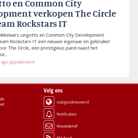
tto en Common City
opment verkopen The Circle
eam Rockstars IT
wikkelaars Lingotto en Common City Development
eam Rockstars IT een nieuwe eigenaar en gebruiker
or The Circle, een prestigieus pand naast het
e...
 ago
gepubliceerd
Volg ons
de
vastgoednieuws.nl
met
Notificaties
Nieuwsbrief