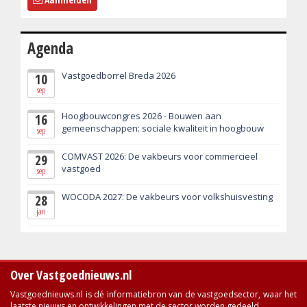
Agenda
Vastgoedborrel Breda 2026
10
sep
Hoogbouwcongres 2026 - Bouwen aan
16
gemeenschappen: sociale kwaliteit in hoogbouw
sep
COMVAST 2026: De vakbeurs voor commercieel
29
vastgoed
sep
WOCODA 2027: De vakbeurs voor volkshuisvesting
28
jan
Over Vastgoednieuws.nl
Vastgoednieuws.nl is dé informatiebron van de vastgoedsector, waar het
laatste nieuws en ontwikkelingen met de sector worden gedeeld.