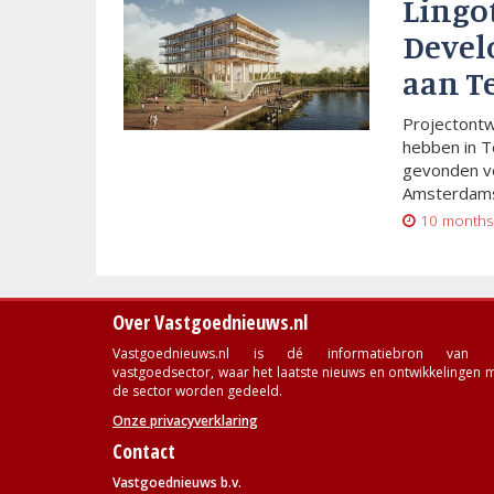
Lingo
Devel
aan T
Projectont
hebben in T
gevonden vo
Amsterdams
10 months
Over Vastgoednieuws.nl
Vastgoednieuws.nl is dé informatiebron van 
vastgoedsector, waar het laatste nieuws en ontwikkelingen 
de sector worden gedeeld.
Onze privacyverklaring
Contact
Vastgoednieuws b.v.