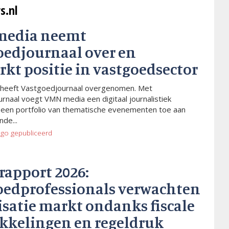
s.nl
media neemt
oedjournaal over en
rkt positie in vastgoedsector
heeft Vastgoedjournaal overgenomen. Met
rnaal voegt VMN media een digitaal journalistiek
 een portfolio van thematische evenementen toe aan
de...
ago
gepubliceerd
rapport 2026:
oedprofessionals verwachten
isatie markt ondanks fiscale
kkelingen en regeldruk