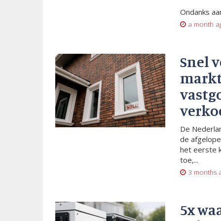
Ondanks aan
a month a
Snel 
markt
vastg
verko
De Nederlan
de afgelope
het eerste 
toe,...
3 months 
5x wa