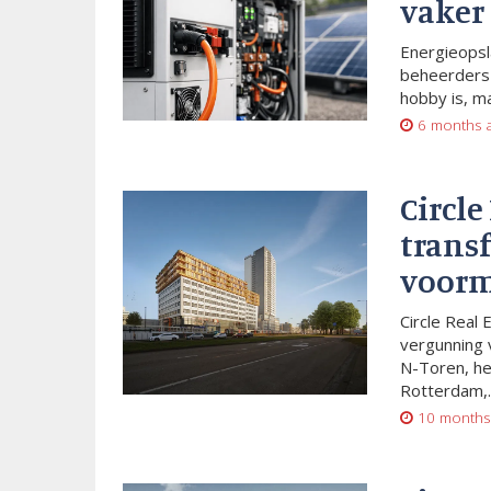
vaker
Energieopsl
beheerders 
hobby is, m
6 months 
Circle
trans
voorm
Circle Real 
vergunning 
N-Toren, he
Rotterdam,..
10 months