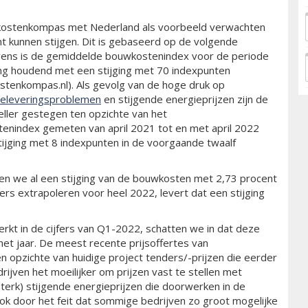
wkostenkompas met Nederland als voorbeeld verwachten
t kunnen stijgen. Dit is gebaseerd op de volgende
evens is de gemiddelde bouwkostenindex voor de periode
ng houdend met een stijging met 70 indexpunten
stenkompas.nl). Als gevolg van de hoge druk op
toeleveringsproblemen
en stijgende energieprijzen zijn de
eller gestegen ten opzichte van het
tenindex gemeten van april 2021 tot en met april 2022
ijging met 8 indexpunten in de voorgaande twaalf
zien we al een stijging van de bouwkosten met 2,73 procent
fers extrapoleren voor heel 2022, levert dat een stijging
erkt in de cijfers van Q1-2022, schatten we in dat deze
 het jaar. De meest recente prijsoffertes van
ten opzichte van huidige project tenders/-prijzen die eerder
ijven het moeilijker om prijzen vast te stellen met
(sterk) stijgende energieprijzen die doorwerken in de
ook door het feit dat sommige bedrijven zo groot mogelijke