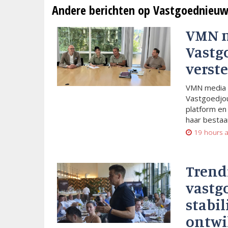
Andere berichten op Vastgoednieuw
VMN 
Vastg
verste
VMN media 
Vastgoedjou
platform en
haar bestaan
19 hours 
Trend
vastg
stabil
ontwi