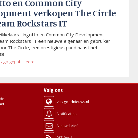
tto en Common City
opment verkopen The Circle
eam Rockstars IT
wikkelaars Lingotto en Common City Development
eam Rockstars IT een nieuwe eigenaar en gebruiker
or The Circle, een prestigieus pand naast het
e...
 ago
gepubliceerd
Volg ons
de
vastgoednieuws.nl
met
Notificaties
Nieuwsbrief
RSS-feed