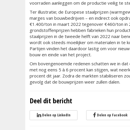
voorraden aanleggen om de productie veilig te ste
Ter illustratie; de Europese staalprijzen (warmgew
marges van bouwbedrijven – en indirect ook opdr
€1.400/ton in maart 2022 tegenover €460/ton in 
grondstoffenprijzen hebben fabrieken hun produ
staalprijzen in de tweede helft van 2022 naar bened
wordt ook steeds moeilijker om materialen in te 
Partijen vinden het daardoor lastig om voor nieuw
bouw en einde van het project.
Om bovengenoemde redenen schatten we in dat d
met nog eens 5 а̀ 6 procent kan stijgen, wat nee
procent dit jaar. Zodra de markten stabiliseren 
gevolg dat de bouwprijzen weer zullen dalen.
Deel dit bericht
Delen op LinkedIn
Delen op Facebook