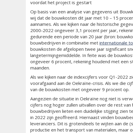
voordat het project is gestart
Op basis van een analyse van gegevens uit Bou
wij dat de bouwkosten dit jaar met 10 – 15 procen
aannames. Als we kijken naar de historische geg
2000-2022 ongeveer 3,1 procent per jaar, rekeni
gedurende een periode van 20 jaar (bron: bouwko
bouwbedrijven in combinatie met
internationale 
bouwkosten de afgelopen twee jaar significant sn
langetermijngemiddelde. In feite was de bouwkos
ongeveer 6 procent, rekening houdend met een st
maanden.
Als we kijken naar de indexcijfers voor Q1-2022 
voorafgaand aan de Oekraïne-crisis. Als we die cij
van de bouwkosten met ongeveer 9 procent op.
Aangezien de situatie in Oekraïne nog niet is verw
cijfers nog hoger zullen uitvallen over de rest van
bouwbedrijven lieten een duidelijke stijging zien 
in 2022 zijn geoffreerd. Hiernaast vinden bouwbedr
leveranciers. Dit is grotendeels te wijten aan de 
productie en het transport van materialen, maar 