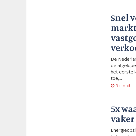
Snel 
markt
vastg
verko
De Nederlan
de afgelope
het eerste 
toe,...
3 months 
5x wa
vaker
Energieopsl