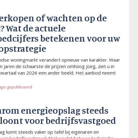
verkopen of wachten op de
? Wat de actuele
oedcijfers betekenen voor uw
opstrategie
dse woningmarkt verandert opnieuw van karakter. Waar
n jaren de schaarste de prijzen omhoog joeg, ziet u in
kwartaal van 2026 een ander beeld. Het aanbod neemt
ago
gepubliceerd
arom energieopslag steeds
 loont voor bedrijfsvastgoed
ag komt steeds vaker op tafel bij eigenaren en