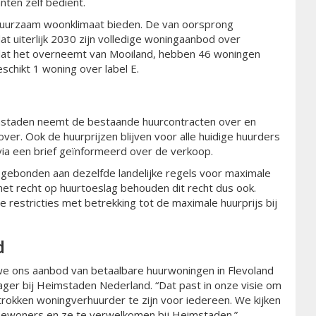
anten zelf bedient.
 duurzaam woonklimaat bieden. De van oorsprong
t uiterlijk 2030 zijn volledige woningaanbod over
d dat het overneemt van Mooiland, hebben 46 woningen
beschikt 1 woning over label E.
imstaden neemt de bestaande huurcontracten over en
ver. Ook de huurprijzen blijven voor alle huidige huurders
via een brief geïnformeerd over de verkoop.
en gebonden aan dezelfde landelijke regels voor maximale
et recht op huurtoeslag behouden dit recht dus ook.
 restricties met betrekking tot de maximale huurprijs bij
d
e ons aanbod van betaalbare huurwoningen in Flevoland
ager bij Heimstaden Nederland. “Dat past in onze visie om
trokken woningverhuurder te zijn voor iedereen. We kijken
bewoners en ze te verwelkomen bij Heimstaden.”