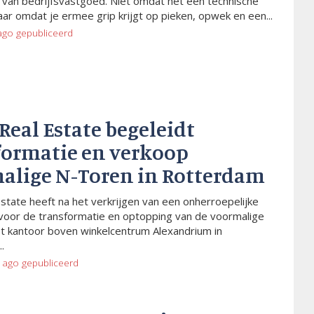
van bedrijfsvastgoed. Niet omdat het een technische
aar omdat je ermee grip krijgt op pieken, opwek en een...
ago
gepubliceerd
 Real Estate begeleidt
formatie en verkoop
alige N-Toren in Rotterdam
Estate heeft na het verkrijgen van een onherroepelijke
voor de transformatie en optopping van de voormalige
t kantoor boven winkelcentrum Alexandrium in
.
 ago
gepubliceerd