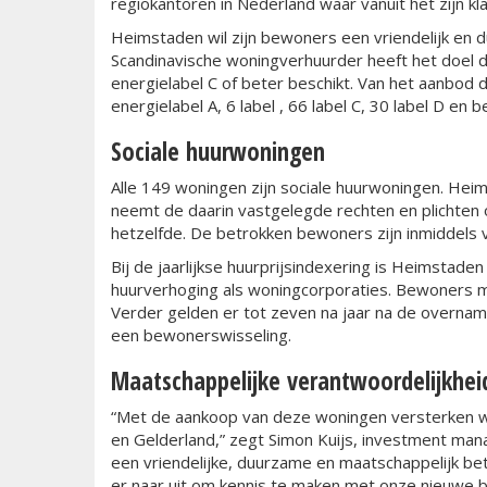
regiokantoren in Nederland waar vanuit het zijn kl
Heimstaden wil zijn bewoners een vriendelijk en
Scandinavische woningverhuurder heeft het doel da
energielabel C of beter beschikt. Van het aanbo
energielabel A, 6 label , 66 label C, 30 label D en 
Sociale huurwoningen
Alle 149 woningen zijn sociale huurwoningen. He
neemt de daarin vastgelegde rechten en plichten o
hetzelfde. De betrokken bewoners zijn inmiddels 
Bij de jaarlijkse huurprijsindexering is Heimstad
huurverhoging als woningcorporaties. Bewoners m
Verder gelden er tot zeven na jaar na de overname
een bewonerswisseling.
Maatschappelijke verantwoordelijkhei
“Met de aankoop van deze woningen versterken w
en Gelderland,” zegt Simon Kuijs, investment man
een vriendelijke, duurzame en maatschappelijk be
er naar uit om kennis te maken met onze nieuwe 