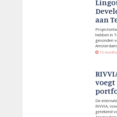
Lingo
Devel
aan T
Projectont
hebben in T
gevonden vo
Amsterdams
10 months
RIVVI
voegt 
portf
De internat
RIVVIA, voo
getekend vo