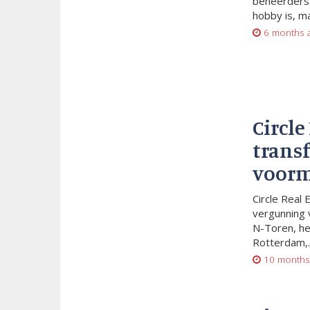
beheerders 
hobby is, m
6 months 
Circle
trans
voorm
Circle Real 
vergunning 
N-Toren, he
Rotterdam,..
10 months