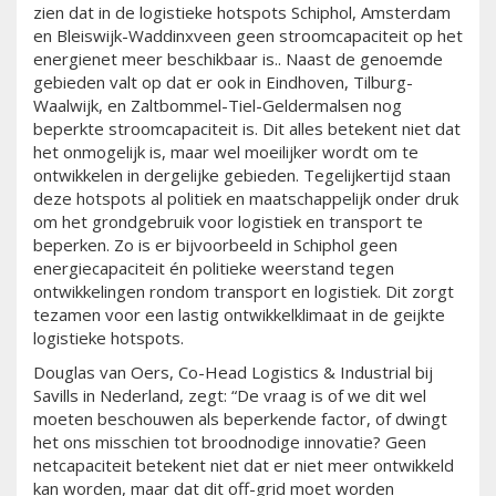
zien dat in de logistieke hotspots Schiphol, Amsterdam
en Bleiswijk-Waddinxveen geen stroomcapaciteit op het
energienet meer beschikbaar is.. Naast de genoemde
gebieden valt op dat er ook in Eindhoven, Tilburg-
Waalwijk, en Zaltbommel-Tiel-Geldermalsen nog
beperkte stroomcapaciteit is. Dit alles betekent niet dat
het onmogelijk is, maar wel moeilijker wordt om te
ontwikkelen in dergelijke gebieden. Tegelijkertijd staan
deze hotspots al politiek en maatschappelijk onder druk
om het grondgebruik voor logistiek en transport te
beperken. Zo is er bijvoorbeeld in Schiphol geen
energiecapaciteit én politieke weerstand tegen
ontwikkelingen rondom transport en logistiek. Dit zorgt
tezamen voor een lastig ontwikkelklimaat in de geijkte
logistieke hotspots.
Douglas van Oers, Co-Head Logistics & Industrial bij
Savills in Nederland, zegt: “De vraag is of we dit wel
moeten beschouwen als beperkende factor, of dwingt
het ons misschien tot broodnodige innovatie? Geen
netcapaciteit betekent niet dat er niet meer ontwikkeld
kan worden, maar dat dit off-grid moet worden