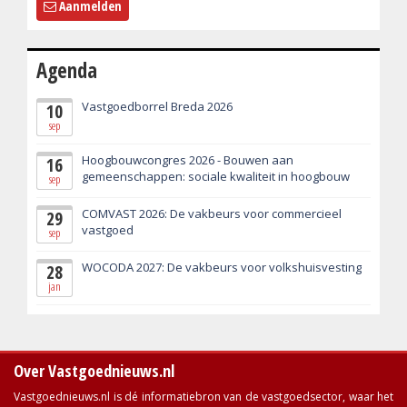
Aanmelden
Agenda
Vastgoedborrel Breda 2026
10
sep
Hoogbouwcongres 2026 - Bouwen aan
16
gemeenschappen: sociale kwaliteit in hoogbouw
sep
COMVAST 2026: De vakbeurs voor commercieel
29
vastgoed
sep
WOCODA 2027: De vakbeurs voor volkshuisvesting
28
jan
Over Vastgoednieuws.nl
Vastgoednieuws.nl is dé informatiebron van de vastgoedsector, waar het