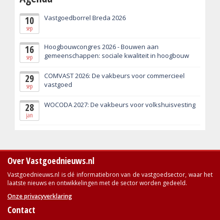
Vastgoedborrel Breda 2026
10
sep
Hoogbouwcongres 2026 - Bouwen aan
16
gemeenschappen: sociale kwaliteit in hoogbouw
sep
COMVAST 2026: De vakbeurs voor commercieel
29
vastgoed
sep
WOCODA 2027: De vakbeurs voor volkshuisvesting
28
jan
Over Vastgoednieuws.nl
Vastgoednieuws.nl is dé informatiebron van de vastgoedsector, waar het
laatste nieuws en ontwikkelingen met de sector worden gedeeld.
Onze privacyverklaring
Contact