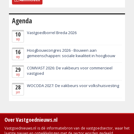
Agenda
Vastgoedborrel Breda 2026
10
sep
Hoogbouwcongres 2026 - Bouwen aan
16
gemeenschappen: sociale kwaliteit in hoogbouw
sep
COMVAST 2026: De vakbeurs voor commercieel
29
vastgoed
sep
WOCODA 2027: De vakbeurs voor volkshuisvesting
28
jan
Over Vastgoednieuws.nl
Vastgoednieuws.nl is dé informatiebron van de vastgoedsector, waar het
laatste nieuws en ontwikkelingen met de sector worden gedeeld.